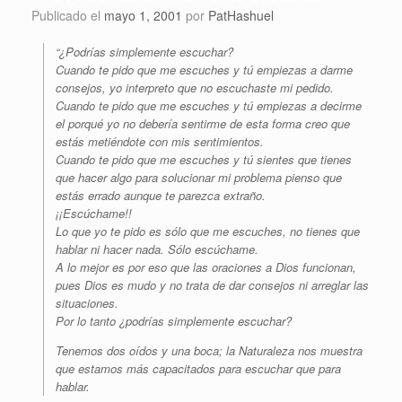
Publicado el
mayo 1, 2001
por
PatHashuel
“¿Podrías simplemente escuchar?
Cuando te pido que me escuches y tú empiezas a darme
consejos, yo interpreto que no escuchaste mi pedido.
Cuando te pido que me escuches y tú empiezas a decirme
el porqué yo no debería sentirme de esta forma creo que
estás metiéndote con mis sentimientos.
Cuando te pido que me escuches y tú sientes que tienes
que hacer algo para solucionar mi problema pienso que
estás errado aunque te parezca extraño.
¡¡Escúchame!!
Lo que yo te pido es sólo que me escuches, no tienes que
hablar ni hacer nada. Sólo escúchame.
A lo mejor es por eso que las oraciones a Dios funcionan,
pues Dios es mudo y no trata de dar consejos ni arreglar las
situaciones.
Por lo tanto ¿podrías simplemente escuchar?
Tenemos dos oídos y una boca; la Naturaleza nos muestra
que estamos más capacitados para escuchar que para
hablar.