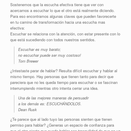
Sostenemos que la escucha efectiva tiene que ver con
acercarnos a escuchar lo que el otro está realmente diciendo.
Para eso encontramos algunas claves que pueden favorecerte
en tu camino de transformación hacia una escucha mas
efectiva:
Escuchar se relaciona con la atención, con estar presente con lo
que está sucediendo con todos nuestros sentidos.
Escuchar es muy barato;
no escuchar puede ser muy costoso!
Tom Brewer
¿Intestaste parar de hablar? Resulta difícil escuchar y hablar al
mismo tiempo. Hay personas que tienen tanto para decir que
pareciera que no les queda tiempo para escuchar o se fascinan
interrumpiendo mientras otro intenta cerrar una idea.
Una de las mejores maneras de persuadir
a los demás es: ESCUCHÁNDOLOS.
Dean Rusk
¿Te parece que al lado tuyo las personas sienten que tienen
permiso para hablar? ¿Generas un espacio de confianza para
que el otro sienta que puede hablar con tranquilidad de que no va