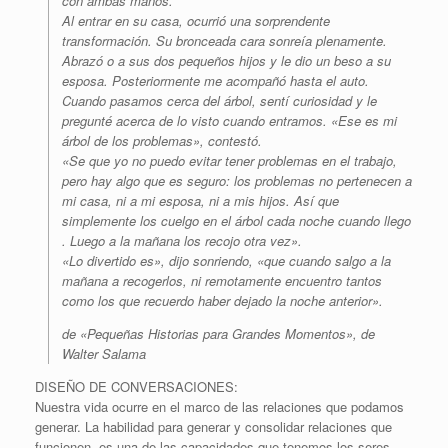
con ambas manos.
Al entrar en su casa, ocurrió una sorprendente
transformación. Su bronceada cara sonreía plenamente.
Abrazó o a sus dos pequeños hijos y le dio un beso a su
esposa. Posteriormente me acompañó hasta el auto.
Cuando pasamos cerca del árbol, sentí curiosidad y le
pregunté acerca de lo visto cuando entramos. «Ese es mi
árbol de los problemas», contestó.
«Se que yo no puedo evitar tener problemas en el trabajo,
pero hay algo que es seguro: los problemas no pertenecen a
mi casa, ni a mi esposa, ni a mis hijos. Así que
simplemente los cuelgo en el árbol cada noche cuando llego
. Luego a la mañana los recojo otra vez».
«Lo divertido es», dijo sonriendo, «que cuando salgo a la
mañana a recogerlos, ni remotamente encuentro tantos
como los que recuerdo haber dejado la noche anterior».
de «Pequeñas Historias para Grandes Momentos», de
Walter Salama
DISEÑO DE CONVERSACIONES:
Nuestra vida ocurre en el marco de las relaciones que podamos
generar. La habilidad para generar y consolidar relaciones que
funcionen, es una de las capacidades que tenemos los seres