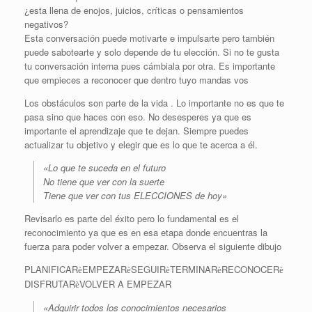
¿esta llena de enojos, juicios, críticas o pensamientos
negativos?
Esta conversación puede motivarte e impulsarte pero también
puede sabotearte y solo depende de tu elección. Si no te gusta
tu conversación interna pues cámbiala por otra. Es importante
que empieces a reconocer que dentro tuyo mandas vos
Los obstáculos son parte de la vida . Lo importante no es que te
pasa sino que haces con eso. No desesperes ya que es
importante el aprendizaje que te dejan. Siempre puedes
actualizar tu objetivo y elegir que es lo que te acerca a él.
«Lo que te suceda en el futuro
No tiene que ver con la suerte
Tiene que ver con tus ELECCIONES de hoy»
Revisarlo es parte del éxito pero lo fundamental es el
reconocimiento ya que es en esa etapa donde encuentras la
fuerza para poder volver a empezar. Observa el siguiente dibujo
PLANIFICAR
EMPEZAR
SEGUIR
TERMINAR
RECONOCER
è
è
è
è
è
DISFRUTAR
VOLVER A EMPEZAR
è
«Adquirir todos los conocimientos necesarios