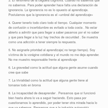
3. El fenómeno de la ceguera cognitiva. Cuando no sabemos que
no sabemos. Para poder aprender hace falta una declaración de
ignorancia. La ignorancia no es lo opuesto al aprendizaje.
Postulamos que la ignorancia es el «umbral del aprendizaje»
4. Querer tenerlo todo claro todo el tiempo. Cualquier momento
de confusión o incertidumbre es evitado a toda costa . No estar
abierto a admitir que para llegar a saber pasamos por el no saber
y que para llegar a la luz hay trechos de oscuridad . Se muestra
como una adicción a tener siempre la respuesta.
5. No asignarle prioridad al aprendizaje( no tengo tiempo). Soy
víctima de la vorágine cotidiana y el mundo no me deja aprender.
No me muestro responsable frente al aprendizaje
6. La gravedad como la actitud que alguna gente asume cuando
cree que sabe
7. La trivialidad como la actitud que alguna gente tiene al
tomarse todo en broma
8. La incapacidad de desaprender . Pensamos que si funcionó
bien hasta ahora lo va a seguir haciendo. Esto pasa por
cuestionarnos lo aprendido, por poder tener otra mirada hacia lo
que ya sabemos. Pensemos que a la industria automotriz