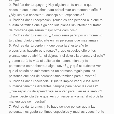
2. Podrías dar tu apoyo. ¿ Hay alguien en tu entorno que
necesite que lo escuches para sobrellevar un momento difícil?
¿Alguien que necesite tu consejo o tu experiencia?
3. Podrías dar tu aceptación. ¿quién es esa persona a la que te
cuesta permitirle que siga con sus planes sin interferir ni tratar
de mostrarle que serían mejor otros caminos?
4. Podrías dar tu atención. ¿ Cómo sería parar por un momento
tu trajinar diario y enfocarte en las personas que mas amas?
5. Podrías dar tu perdón. ¿ que pasaría si este año te
propusieras hacerte este regalo? ¿ que espacios diferentes
piensas que se abrirían si dejaras ir el dolor , la bronca y el odio?
¿ como sería tu vida si salieras del resentimiento y te
permitieras estar abierto a algo nuevo? ¿ y qué si pudieras ver
que el perdón no solamente es un hermoso regalo para las
personas que has de perdonar sino también para ti mismo?
6. Podrías dar tu paciencia. ¿Qué te impide ver que los seres
humanos tenemos diferentes tiempos para hacer las cosas?
¿Qué espacios de aprendizaje se abren para ti en este ámbito?
¿Tener paciencia tiene que ver con respetar y amar al otro de la
manera que se muestra?
7. Podrías dar tu amor. ¿ Te hace sentido pensar que a las
personas nos gusta sentirnos especiales y muchas veces frente