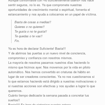
Aunque conformarse con «lo suficientemente bueno» nos hace
sentir seguros, no lo es. Ya que compromete nuestras
oportunidades de crecimiento mental o espiritual, fomenta el
estancamiento y nos ayuda a colocarnos en un papel de víctima.
Basta de cosas a medias!!
Quieres o no quieres!!
Te gusta o no te gusta!!
Te quedas o te vas!!
Fin.
Ya es hora de declarar Suficiente! Basta!!!
Y de abrirnos las puertas a un nuevo nivel de conciencia,
compromiso y confianza con nosotros mismos.
La mayoría de nosotros pasamos nuestros días haciendo lo
mismo que hicimos ayer. Nos movemos por la vida en piloto
automático. Nos hemos convertido en criaturas de hábito en
lugar de ser creadores conscientes. Ya no nos cuestionamos si
lo que estamos haciendo está dirigido a nuestras motivaciones o
si nuestras acciones son efectivas y nos ayudan a lograr lo que
queremos.
Cuánto tiempo dedicaste la semana pasada a concretar tus
sueños!!
Basta!!!! Es hora de sintonizar nuestra antena.