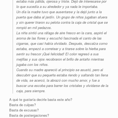
estaba más pálida, ojerosa y triste. Dejó de interesarse por
lo que sucedía a su alrededor y ya nada le importaba.
Un día la madre tuvo que ausentarse y la dejó junto a la
puerta que daba al jardín. Un grupo de niños jugaban afuera
y sin querer tiraron su pelota contra la caja de cristal que se
rompió en mil pedazos.
La niña sintió una ráfaga de aire fresco en la cara, aspiró el
aroma de las flores y escuchó fascinada el canto de las
cigarras, que casi había olvidado. Después, descalza como
estaba, empezó a corretear y a tirarse sobre la hierba para
sentir su frescor ¡Qué felicidad! El color regresó a sus
mejillas y sus ojos recobraron el brillo de antaño mientras
jugaba con los niños.
Cuando su madre apareció al principio se asustó, pero al
descubrir que su pequeña estaba riendo y saltando tan llena
de vida, se acercó, la abrazó con mucho amor, y fue a
buscar una escoba para barrer los cristales y olvidarse de la
caja, para siempre.
A qué te gustaría decirle basta este año?
Basta de culpas?
Basta de excusas?
Basta de postergaciones?