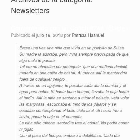
Newsletters
Conversando con un Coach #744 «Basta»
Publicado el
julio 16, 2018
por
Patricia Hashuel
Érase una vez una niña que vivía en un pueblito de Suiza.
Su madre la adoraba, pero vivía siempre preocupada de que
algo malo le pasara.
Tal era su obsesión por protegerla, que una mañana decidió
meterla en una cajita de cristal. Al menos allí la mantendría
fuera de cualquier peligro.
A través de un agujerito, le pasaba cada día la comida y el
agua para beber. Si hacía buen tiempo, llevaba la caja hasta
el jardín. Allí la niña se sentaba a mirar el paisaje, veía volar
las mariposas, escuchaba el trino de los pájaros y se
quedaba contemplando el bello cielo azul. Si hacía frío o
llovía, ponía la caja en el comedor.
La niña sólo miraba, sentadita tras el cristal. No podía correr
ni jugar.
Con el paso del tiempo, empezó a debilitarse. Cada día