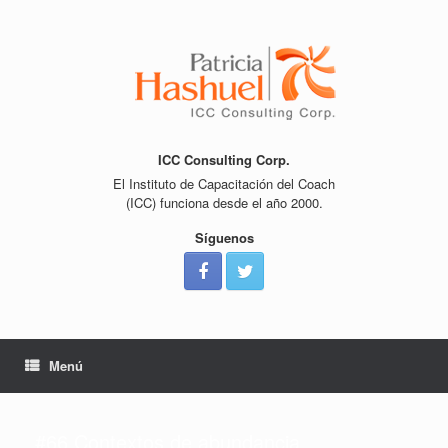
Saltar
al
contenido
ICC Consulting Corp.
El Instituto de Capacitación del Coach
(ICC) funciona desde el año 2000.
Síguenos
Menú
#66 Contextos de abundancia