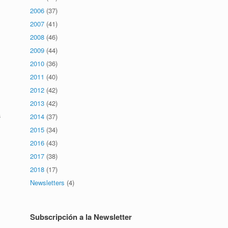
2006
(37)
2007
(41)
2008
(46)
2009
(44)
2010
(36)
2011
(40)
2012
(42)
2013
(42)
a
2014
(37)
2015
(34)
2016
(43)
2017
(38)
2018
(17)
Newsletters
(4)
Subscripción a la Newsletter