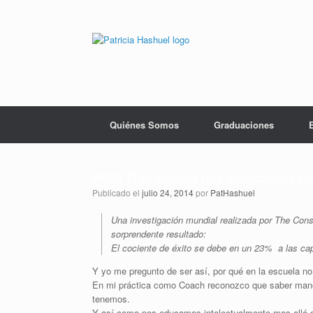
Saltar
al
contenido
Quiénes Somos
Graduaciones
#608 Cambiando mis emociones ne
Publicado el
julio 24, 2014
por
PatHashuel
Una investigación mundial realizada por The Conso
sorprendente resultado:
El cociente de éxito se debe en un 23% a las ca
Y yo me pregunto de ser así, por qué en la escuela 
En mi práctica como Coach reconozco que saber mane
tenemos.
Y así como nos educamos intelectualmente mas allá de