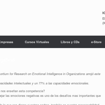
I
E
(
Empresas
Cursos Virtuales
Libros y CDs
e-Store
gativas
rtium for Research on Emotional Intelligence in Organizations arrojó este
pacidades intelectuales y un 77% a las capacidades emocionales.
no nos enseñan esta competencia?
jar las emociones negativas es uno de los desafíos mas importantes que
 lo que nos dieron nuestros padres, también es nuestra responsabilidad