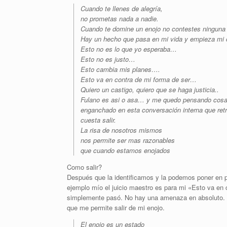
Cuando te llenes de alegría,
no prometas nada a nadie.
Cuando te domine un enojo no contestes ninguna 
Hay un hecho que pasa en mi vida y empieza mi
Esto no es lo que yo esperaba…
Esto no es justo…
Esto cambia mis planes….
Esto va en contra de mi forma de ser…
Quiero un castigo, quiero que se haga justicia..
Fulano es asi o asa… y me quedo pensando cosas 
enganchado en esta conversación interna que retr
cuesta salir.
La risa de nosotros mismos
nos permite ser mas razonables
que cuando estamos enojados
Como salir?
Después que la identificamos y la podemos poner en 
ejemplo mío el juicio maestro es para mi «Esto va en
simplemente pasó. No hay una amenaza en absoluto. L
que me permite salir de mi enojo.
El enojo es un estado