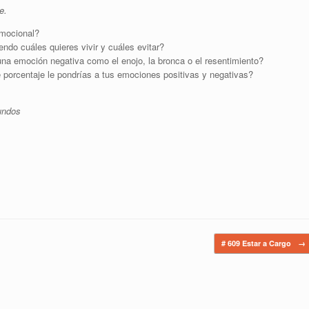
e.
emocional?
ndo cuáles quieres vivir y cuáles evitar?
una emoción negativa como el enojo, la bronca o el resentimiento?
ue porcentaje le pondrías a tus emociones positivas y negativas?
undos
# 609 Estar a Cargo
→