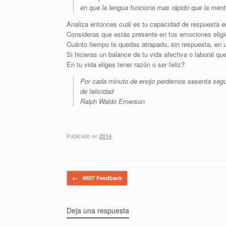
en que la lengua funciona mas rápido que la ment
Analiza entonces cuál es tu capacidad de respuesta 
Consideras que estás presente en tus emociones eligie
Cuánto tiempo te quedas atrapado, sin respuesta, en 
Si hicieras un balance de tu vida afectiva o laboral q
En tu vida eliges tener razón o ser feliz?
Por cada minuto de enojo perdemos sesenta seg
de felicidad
Ralph Waldo Emerson
Publicado en
2014
.
Navegador de artículos
←
#607 Feedback
Deja una respuesta