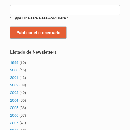
* Type Or Paste Password Here *
Listado de Newsletters
1999
(10)
2000
(45)
2001
(43)
2002
(38)
2003
(40)
2004
(35)
2005
(36)
2006
(37)
2007
(41)