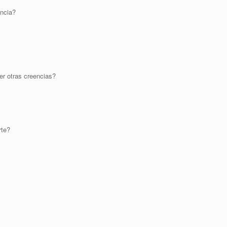
encia?
er otras creencias?
rte?