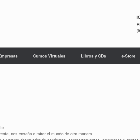
I
E
(
Empresas
Cursos Virtuales
Libros y CDs
e-Store
nte
rente, nos enseña a mirar el mundo de otra manera.
e su propio observador de conductas, comportamientos, emociones y gestos