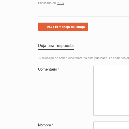
Publicado en
2013
.
Navegador de artículos
←
#571 El manejo del enojo
Deja una respuesta
Tu dirección de correo electrónico no será publicada.
Los campos ob
Comentario
*
Nombre
*