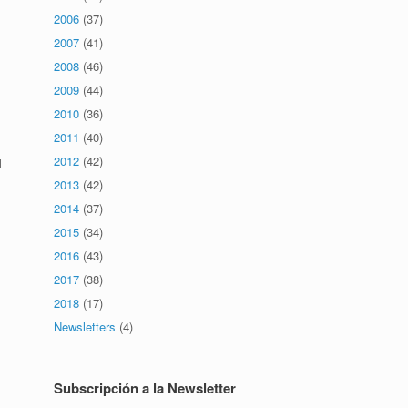
2006
(37)
2007
(41)
2008
(46)
.
2009
(44)
2010
(36)
2011
(40)
2012
(42)
l
2013
(42)
2014
(37)
2015
(34)
2016
(43)
2017
(38)
2018
(17)
Newsletters
(4)
Subscripción a la Newsletter