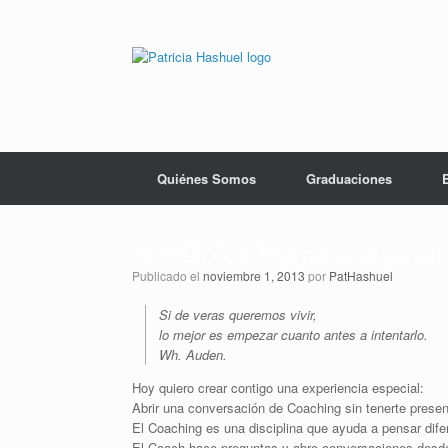
Saltar
al
contenido
Quiénes Somos
Graduaciones
#577 Un Coaching personal para ti
Publicado el
noviembre 1, 2013
por
PatHashuel
Si de veras queremos vivir,
lo mejor es empezar cuanto antes a intentarlo.
Wh. Auden.
Hoy quiero crear contigo una experiencia especial:
Abrir una conversación de Coaching sin tenerte prese
El Coaching es una disciplina que ayuda a pensar dife
El Coach hace preguntas y abre conversaciones desd