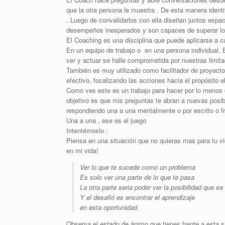
que la otra persona le muestra . De esta manera identi
. Luego de convalidarlos con ella diseñan juntos espac
desempeños inesperados y son capaces de superar los 
El Coaching es una disciplina que puede aplicarse a cua
En un equipo de trabajo o en una persona individual.
ver y actuar se halle comprometida por nuestras limit
También es muy utilizado como facilitador de proyecto
efectivo, focalizando las acciones hacia el propósito e
Como ves este es un trabajo para hacer por lo menos d
objetivo es que mis preguntas te abran a nuevas posib
respondiendo una a una mentalmente o por escrito o fr
Una a una , ese es el juego
Intentémoslo :
Piensa en una situación que no quieras mas para tu vi
en mi vida!
Ver lo que te sucede como un problema
Es solo ver una parte de lo que te pasa
La otra parte seria poder ver la posibilidad que se 
Y el desafió es encontrar el aprendizaje
en esta oportunidad.
Observa el estado de ánimo que tienes frente a esta si