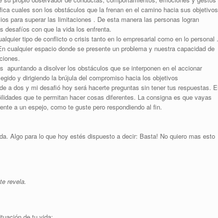
fica cuales son los obstáculos que la frenan en el camino hacia sus objetivos
ios para superar las limitaciones . De esta manera las personas logran
desafíos con que la vida los enfrenta.
lquier tipo de conflicto o crisis tanto en lo empresarial como en lo personal 
 En cualquier espacio donde se presente un problema y nuestra capacidad de
aciones.
s apuntando a disolver los obstáculos que se interponen en el accionar
legido y dirigiendo la brújula del compromiso hacia los objetivos
e a dos y mi desafió hoy será hacerte preguntas sin tener tus respuestas. E
ilidades que te permitan hacer cosas diferentes. La consigna es que vayas
ente a un espejo, como te guste pero respondiendo al fin.
da. Algo para lo que hoy estés dispuesto a decir: Basta! No quiero mas esto
te revela.
tuación de tu vida: