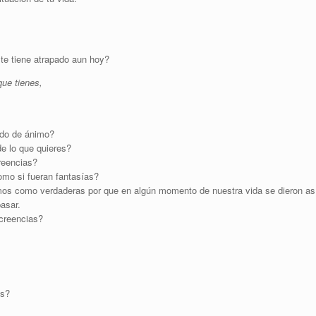
 te tiene atrapado aun hoy?
que tienes,
ado de ánimo?
de lo que quieres?
reencias?
omo si fueran fantasías?
mos como verdaderas por que en algún momento de nuestra vida se dieron as
asar.
 creencias?
as?