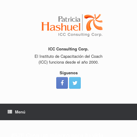
Saltar
al
contenido
ICC Consulting Corp.
El Instituto de Capacitación del Coach
(ICC) funciona desde el año 2000.
Síguenos
Menú
#576 Crea un milagro para tu vida