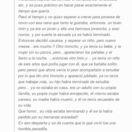
etc, y se puso práctico en hacer pasar exactamente el
tiempo que quería.
Pasó el tiempo y no quiso esperar a crecer para ponerse de
novio con esa nena que tanto le gustaba, entonces..un buen
tirón y ya era un joven y ella una hermosa jovencita, y eran
novios. y por suerte la escuela ya se había terminado.
Entonces decidió casarse, y esperar un niño, pero nueve
meses.. era mucho.!! Otro tironcito, y ya tenía su bebé, y la
mujer sin su panza, pero…aparecieron los pañales y el
llanto a la noche, …entonces otro tirón y .. ya tenía un niño
de seis años que podía jugar con él, que se bañaba solito,
pero pensó que ahora venía lo peor acompañarlo a estudiar
por lo que dio otro tironcito y apareció jubilado, ya no tenía
que trabajar más, su hijo había terminado de estudiar,
pero… ya no estaba en casa, era un adulto con su propia
familia, su propia mujer había envejecido, él mismo estaba
canoso, su madre había muerto, y él no tenía recuerdos de
su vida.
Qué horror , su vida estaba terminando y él se la había
perdido por su tremenda ansiedad!!
En eso despierta y se da cuenta que lo que vivió fue una
horrible pesadilla.