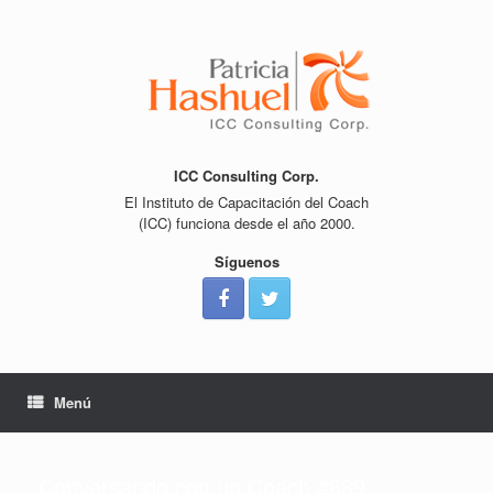
Saltar
al
contenido
ICC Consulting Corp.
El Instituto de Capacitación del Coach
(ICC) funciona desde el año 2000.
Síguenos
Menú
Conversando con un Coach #639