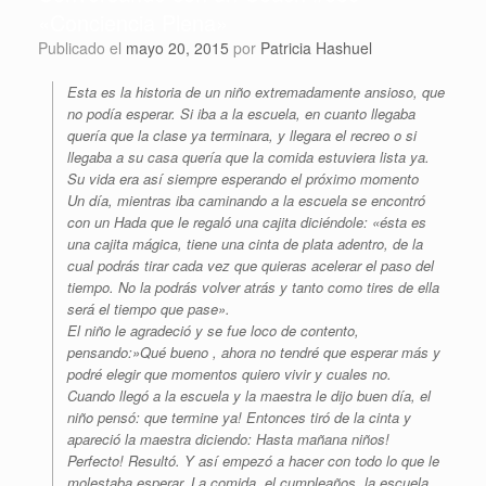
«Conciencia Plena»
Publicado el
mayo 20, 2015
por
Patricia Hashuel
Esta es la historia de un niño extremadamente ansioso, que
no podía esperar. Si iba a la escuela, en cuanto llegaba
quería que la clase ya terminara, y llegara el recreo o si
llegaba a su casa quería que la comida estuviera lista ya.
Su vida era así siempre esperando el próximo momento
Un día, mientras iba caminando a la escuela se encontró
con un Hada que le regaló una cajita diciéndole: «ésta es
una cajita mágica, tiene una cinta de plata adentro, de la
cual podrás tirar cada vez que quieras acelerar el paso del
tiempo. No la podrás volver atrás y tanto como tires de ella
será el tiempo que pase».
El niño le agradeció y se fue loco de contento,
pensando:»Qué bueno , ahora no tendré que esperar más y
podré elegir que momentos quiero vivir y cuales no.
Cuando llegó a la escuela y la maestra le dijo buen día, el
niño pensó: que termine ya! Entonces tiró de la cinta y
apareció la maestra diciendo: Hasta mañana niños!
Perfecto! Resultó. Y así empezó a hacer con todo lo que le
molestaba esperar. La comida, el cumpleaños, la escuela,