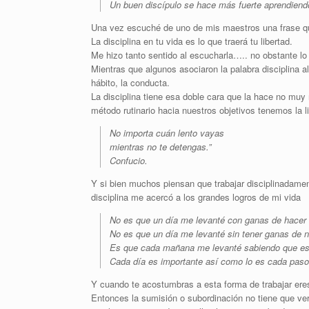
Un buen discípulo se hace más fuerte aprendiendo
Una vez escuché de uno de mis maestros una frase qu
La disciplina en tu vida es lo que traerá tu libertad.
Me hizo tanto sentido al escucharla….. no obstante 
Mientras que algunos asociaron la palabra disciplina al
hábito, la conducta.
La disciplina tiene esa doble cara que la hace no mu
método rutinario hacia nuestros objetivos tenemos la l
No importa cuán lento vayas
mientras no te detengas.”
Confucio.
Y si bien muchos piensan que trabajar disciplinadamen
disciplina me acercó a los grandes logros de mi vida
No es que un día me levanté con ganas de hacer a
No es que un día me levanté sin tener ganas de na
Es que cada mañana me levanté sabiendo que ese d
Cada día es importante así como lo es cada paso
Y cuando te acostumbras a esta forma de trabajar eres
Entonces la sumisión o subordinación no tiene que ver 