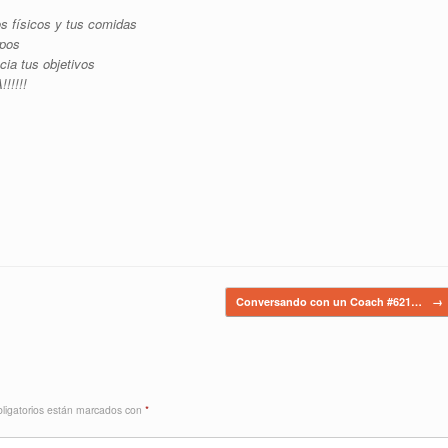
s físicos y tus comidas
mpos
ia tus objetivos
!!!!!
Conversando con un Coach #621…
→
ligatorios están marcados con
*