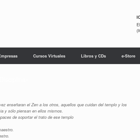
I
E
(
Empresas
Cursos Virtuales
Libros y CDs
e-Store
isciplina»
vez enseñaran el Zen a los otros, aquellos que cuidan del templo y los
cia y sólo piensan en ellos mismos.
aces de soportar el trato de ese templo
maestro.
stro.