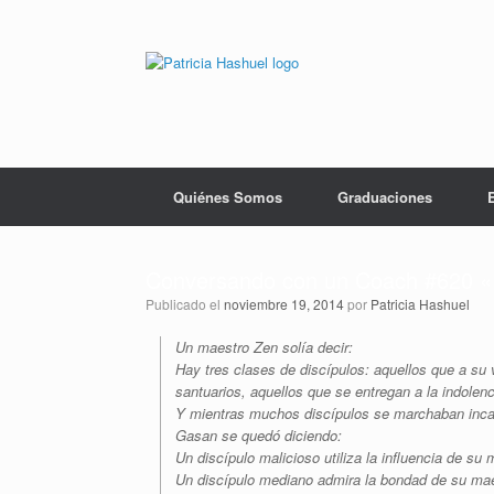
Saltar
al
contenido
Quiénes Somos
Graduaciones
Conversando con un Coach #620 «D
Publicado el
noviembre 19, 2014
por
Patricia Hashuel
Un maestro Zen solía decir:
Hay tres clases de discípulos: aquellos que a su 
santuarios, aquellos que se entregan a la indolen
Y mientras muchos discípulos se marchaban incap
Gasan se quedó diciendo:
Un discípulo malicioso utiliza la influencia de su 
Un discípulo mediano admira la bondad de su mae