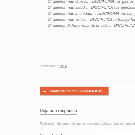
Si quieres más dinero…. DISCIPLINA tus gastos
Si quieres más salud…. DISCIPLINA tus ejercicio
Si quieres más intimidad…. DISCIPLINA tus tie
Si quieres más éxito…. DISCIPLINA tu trabajo hac
Si quieres disfrutar más de la vida…. DISCIPLINA!
Publicado en
2014
.
Navegador de artículos
←
Conversando con un Coach #619…
Deja una respuesta
Tu dirección de correo electrónico no será publicada.
Los campos ob