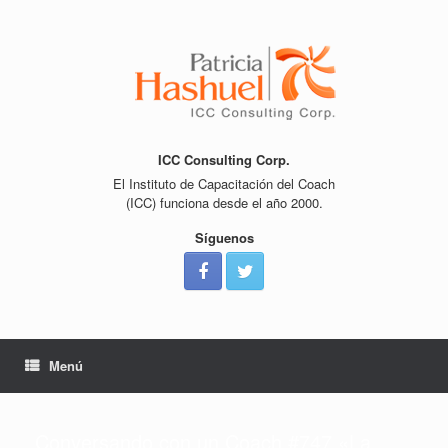
Saltar
al
contenido
ICC Consulting Corp.
El Instituto de Capacitación del Coach
(ICC) funciona desde el año 2000.
Síguenos
Menú
Conversando con un Coach #747 «La