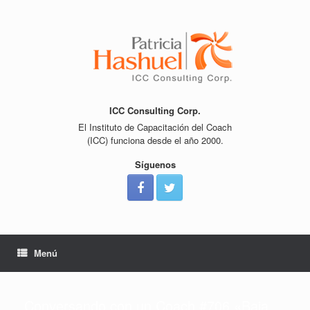
Saltar
al
contenido
ICC Consulting Corp.
El Instituto de Capacitación del Coach
(ICC) funciona desde el año 2000.
Síguenos
Menú
Conversando con un Coach #706 «Baja