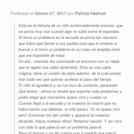
Tolerancia a la Frustración»
Publicado el
febrero 27, 2017
por
Patricia Hashuel
Esta es la historia de un niño extremadamente ansioso, que
se ponía muy mal cuando algo no salía como él esperaba.
Si tenía un problema en la escuela se ponía tan nervioso
que había que llamar a sus padres para que lo vinieran a
buscar y si tenía un problema en su casa se enojaba tanto
que era imposible de tratar.
Un día , mientras iba caminando se encontró con un Hada
que le regaló una cajita diciéndole: Esta es una cajita
mágica, tiene un cordón de plata adentro, de la cual podrás
tirar cada vez que quieras acelerar el paso del tiempo.
El niño le agradeció y se fue loco de contento, pensando:
Qué bueno , ahora no tendré que soportar mas problemas y
podré elegir que momentos quiero vivir y cuales no.
Cuando llegó a la escuela y la maestra le mostró que no
había hecho sus deberes, el niño pensó: Yo no quiero vivir
esto! Entonces tiró del cordón y apareció la maestra
diciendo: Hasta mañana niños! Perfecto! resultó. Y así hizo
con todo lo que parecía ser un problema para él.
Pasó el tiempo y se dio cuenta que a medida que crecía