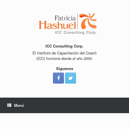
Saltar
al
contenido
ICC Consulting Corp.
El Instituto de Capacitación del Coach
(ICC) funciona desde el año 2000.
Síguenos
Menú
Conversando con un Coach #705 «Para