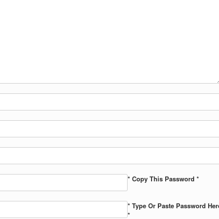
* Copy This Password *
* Type Or Paste Password Her
*