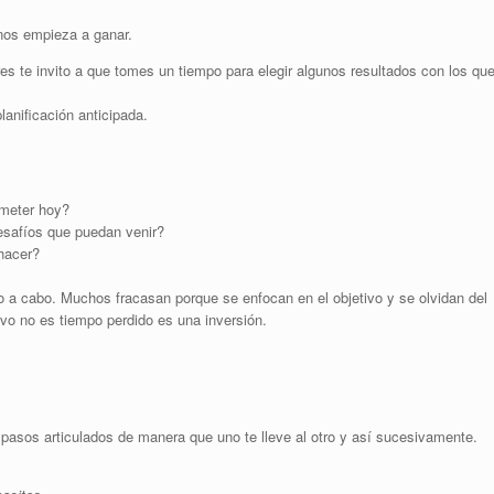
nos empieza a ganar.
es te invito a que tomes un tiempo para elegir algunos resultados con los qu
anificación anticipada.
ometer hoy?
esafíos que puedan venir?
 hacer?
do a cabo. Muchos fracasan porque se enfocan en el objetivo y se olvidan del
tivo no es tiempo perdido es una inversión.
 pasos articulados de manera que uno te lleve al otro y así sucesivamente
.