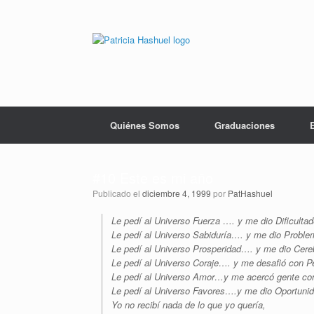
Saltar
al
contenido
Quiénes Somos
Graduaciones
#10 Este es mi año
Publicado el
diciembre 4, 1999
por
PatHashuel
Le pedí al Universo Fuerza …. y me dio Dificulta
Le pedí al Universo Sabiduría…. y me dio Proble
Le pedí al Universo Prosperidad…. y me dio Cere
Le pedí al Universo Coraje…. y me desafió con Pe
Le pedí al Universo Amor…y me acercó gente con
Le pedí al Universo Favores….y me dio Oportuni
Yo no recibí nada de lo que yo quería,