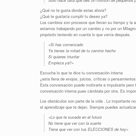
Sólo hace falta que des un montón de pequeños 
¿Qué no te gusta donde estas ahora?
¿Qué te gustaría cumplir tu deseo ya?
Los cambios son procesos que llevan su tiempo y la 
estamos trabajando por un cambio y no por un Milagro
propósito teniendo en cuenta lo que venía después
.
«Si has comenzado
Ya tienes la mitad de tu camino hecho
Si quieres triunfar
Empieza ya!!»
Escucha lo que te dice tu conversación interna
¿esta llena de enojos, juicios, críticas o pensamiento
Esta conversación puede motivarte e impulsarte pero t
conversación interna pues cámbiala por otra. Es imp
Los obstáculos son parte de la vida . Lo importante 
el aprendizaje que te dejan. Siempre puedes actualizar 
«Lo que te suceda en el futuro
No tiene que ver con la suerte
Tiene que ver con tus ELECCIONES de hoy»