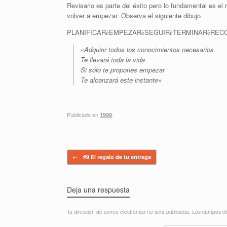
Revisarlo es parte del éxito pero lo fundamental es e
volver a empezar. Observa el siguiente dibujo
PLANIFICAR
EMPEZAR
SEGUIR
TERMINAR
REC
è
è
è
è
«Adquirir todos los conocimientos necesarios
Te llevará toda la vida
Si sólo te propones empezar
Te alcanzará este instante»
Publicado en
1999
.
Navegador de artículos
←
#9 El regalo de tu entrega
Deja una respuesta
Tu dirección de correo electrónico no será publicada.
Los campos ob