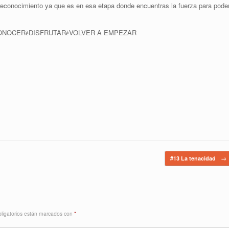
l reconocimiento ya que es en esa etapa donde encuentras la fuerza para pode
ONOCER
DISFRUTAR
VOLVER A EMPEZAR
è
è
#13 La tenacidad
→
ligatorios están marcados con
*