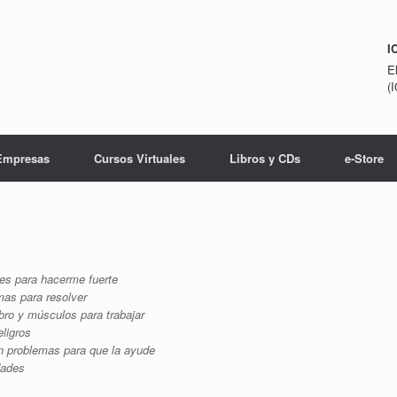
I
E
(
Empresas
Cursos Virtuales
Libros y CDs
e-Store
des para hacerme fuerte
mas para resolver
bro y músculos para trabajar
ligros
 problemas para que la ayude
dades