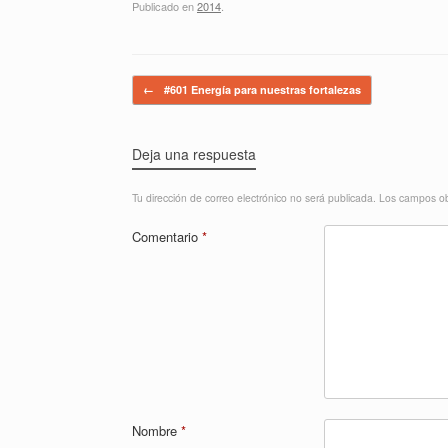
Publicado en
2014
.
Navegador de artículos
←
#601 Energía para nuestras fortalezas
Deja una respuesta
Tu dirección de correo electrónico no será publicada.
Los campos ob
Comentario
*
Nombre
*