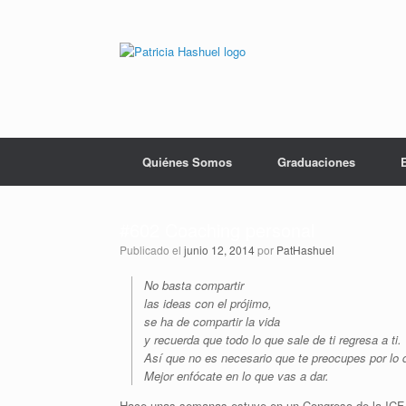
Saltar
al
contenido
Quiénes Somos
Graduaciones
#602 Coaching personal
Publicado el
junio 12, 2014
por
PatHashuel
No basta compartir
las ideas con el prójimo,
se ha de compartir la vida
y recuerda que todo lo que sale de ti regresa a ti.
Así que no es necesario que te preocupes por lo q
Mejor enfócate en lo que vas a dar.
Hace unas semanas estuve en un Congreso de la ICF q