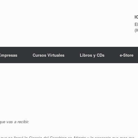
I
E
(
Empresas
Cursos Virtuales
Libros y CDs
e-Store
ue vas a recibir.
ue se llamó la Ciencia del Coaching en Atlanta y la ponencia que mas me