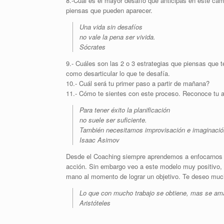
8.-Cuál es el mayor desafío que anticipas en este ca
piensas que pueden aparecer.
Una vida sin desafíos
no vale la pena ser vivida.
Sócrates
9.- Cuáles son las 2 o 3 estrategias que piensas que 
como desarticular lo que te desafía.
10.- Cuál será tu primer paso a partir de mañana?
11.- Cómo te sientes con este proceso. Reconoce tu 
Para tener éxito la planificación
no suele ser suficiente.
También necesitamos improvisación e imaginació
Isaac Asimov
Desde el Coaching siempre aprendemos a enfocarnos en
acción. Sin embargo veo a este modelo muy positivo,
mano al momento de lograr un objetivo. Te deseo muc
Lo que con mucho trabajo se obtiene, mas se am
Aristóteles