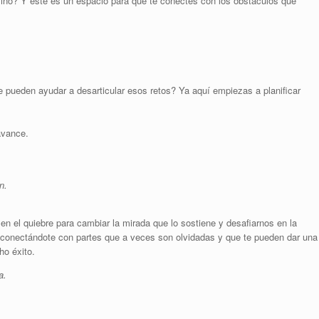
mino? Y este es un espacio para que te conectes con los obstáculos que
te pueden ayudar a desarticular esos retos? Ya aquí empiezas a planificar
avance.
n.
 el quiebre para cambiar la mirada que lo sostiene y desafiarnos en la
 conectándote con partes que a veces son olvidadas y que te pueden dar una
ho éxito.
a.