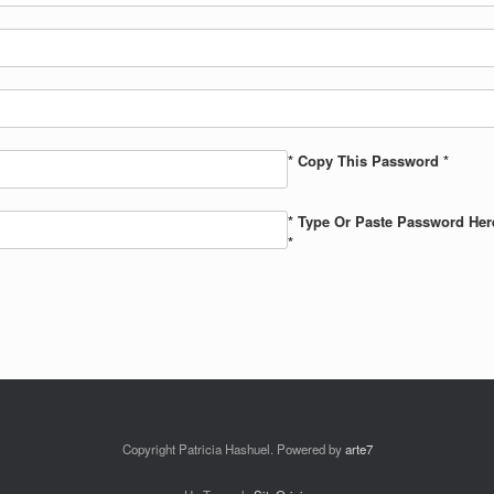
* Copy This Password *
* Type Or Paste Password Her
*
Copyright Patricia Hashuel. Powered by
arte7