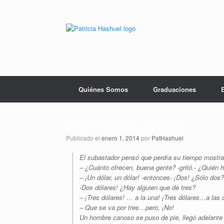
Saltar
al
contenido
Quiénes Somos
Graduaciones
#581 Proceso de Coaching
Publicado el
enero 1, 2014
por
PatHashuel
El subastador pensó que perdía su tiempo mostran
– ¿Cuánto ofrecen, buena gente? -gritó.- ¿Quién h
– ¡Un dólar, un dólar! -entonces- ¡Dos! ¿Sólo dos?
-Dos dólares! ¿Hay alguien que de tres?
– ¡Tres dólares! … a la una! ¡Tres dólares…a las 
– Que se va por tres…pero, ¡No!
Un hombre canoso se puso de pie, llegó adelante 