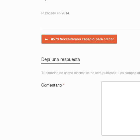
Publicado en
2014
.
Navegador de artículos
←
#579 Necesitamos espacio para crecer
Deja una respuesta
Tu dirección de correo electrónico no será publicada.
Los campos ob
Comentario
*