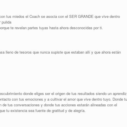
y con tus miedos el Coach se asocia con el SER GRANDE que vive dentro
 pulida
rque te revelan partes tuyas hasta ahora desconocidas por ti.
sa lleno de tesoros que nunca supiste que estaban allí y que ahora están
escubrimiento donde eliges ser el origen de tus resultados siendo un aprendiz
acto con tus emociones y a cultivar el amor que vive dentro tuyo. Donde t
ón de tus conversaciones y donde tus acciones estarán alineadas con el
que tu existencia sea fuente de gratitud y de alegría.