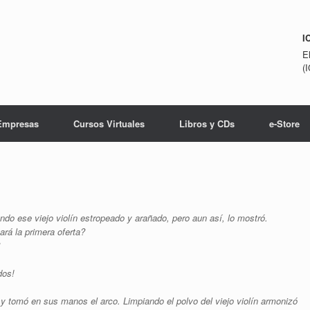
I
E
(
Empresas
Cursos Virtuales
Libros y CDs
e-Store
do ese viejo violín estropeado y arañado, pero aun así, lo mostró.
ará la primera oferta?
dos!
y tomó en sus manos el arco. Limpiando el polvo del viejo violín armonizó