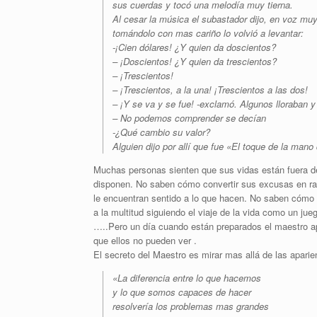
sus cuerdas y tocó una melodía muy tierna.
Al cesar la música el subastador dijo, en voz muy
tomándolo con mas cariño lo volvió a levantar:
-¡Cien dólares! ¿Y quien da doscientos?
– ¡Doscientos! ¿Y quien da trescientos?
– ¡Trescientos!
– ¡Trescientos, a la una! ¡Trescientos a las dos!
– ¡Y se va y se fue! -exclamó. Algunos lloraban
– No podemos comprender se decían
-¿Qué cambio su valor?
Alguien dijo por allí que fue «El toque de la man
Muchas personas sienten que sus vidas están fuera d
disponen. No saben cómo convertir sus excusas en raz
le encuentran sentido a lo que hacen. No saben cómo 
a la multitud siguiendo el viaje de la vida como un ju
…..Pero un día cuando están preparados el maestro a
que ellos no pueden ver .
El secreto del Maestro es mirar mas allá de las apari
«La diferencia entre lo que hacemos
y lo que somos capaces de hacer
resolvería los problemas mas grandes