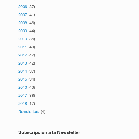
2006
(37)
2007
(41)
2008
(46)
2009
(44)
2010
(36)
2011
(40)
2012
(42)
2013
(42)
2014
(37)
2015
(34)
»
2016
(43)
2017
(38)
2018
(17)
Newsletters
(4)
Subscripción a la Newsletter