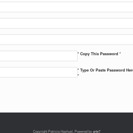
* Copy This Password *
* Type Or Paste Password Her
*
Copyright Patricia Hashuel. Powered by
arte7