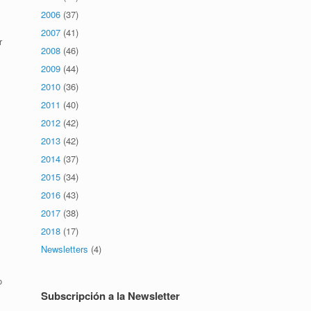
2006
(37)
2007
(41)
r
2008
(46)
2009
(44)
2010
(36)
2011
(40)
2012
(42)
2013
(42)
2014
(37)
2015
(34)
2016
(43)
2017
(38)
2018
(17)
Newsletters
(4)
o
Subscripción a la Newsletter