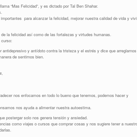
llama “Mas Felicidad”, y es dictado por Tal Ben Shahar.
s.
portantes para alcanzar la felicidad, mejorar nuestra calidad de vida y vivi
 de la felicidad así como de las fortalezas y virtudes humanas.
 curso:
r antidepresivo y antídoto contra la tristeza y el estrés y dice que arreglarnos
anera de sentirnos bien.
s,
 agradecer nos enfocamos en todo lo bueno que tenemos, podemos hacer y
pensamos nos ayuda a alimentar nuestra autoestima.
ue postergar solo nos genera tensión y ansiedad.
iencias como viajes o cursos que comprar cosas y nos sugiere tener a nuestr
darlas.