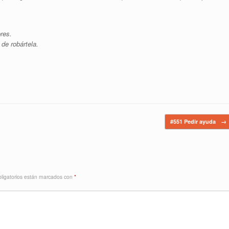
res.
de robártela.
#551 Pedir ayuda
→
ligatorios están marcados con
*