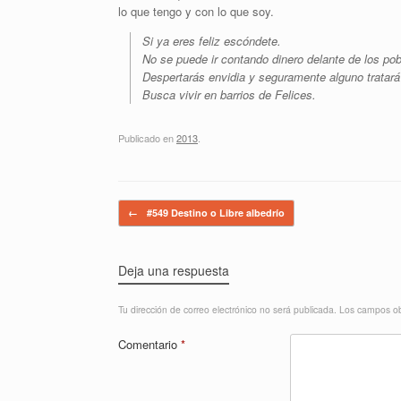
lo que tengo y con lo que soy.
Si ya eres feliz escóndete.
No se puede ir contando dinero delante de los pob
Despertarás envidia y seguramente alguno tratará 
Busca vivir en barrios de Felices.
Publicado en
2013
.
Navegador de artículos
←
#549 Destino o Libre albedrío
Deja una respuesta
Tu dirección de correo electrónico no será publicada.
Los campos ob
Comentario
*