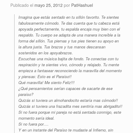
Publicado el
mayo 25, 2012
por
PatHashuel
Imagina que estás sentado en tu sillón favorito. Te sientes
fabulosamente cómodo. Te das cuenta que tu cabeza está
apoyada perfectamente, tu espalda encaja muy bien con el
respaldo. Tu cuerpo se adapta de una manera increíble a la
forma del sillón. Tus piernas y tus pies tienen su apoyo en
la altura justa. Tus brazos y tus manos descansan
sostenidos en los apoyabrazos.
Escuchas una música bajita de fondo. Te conectas con tu
respiración y te sientes vivo, cómodo y relajado. Tu mente
empieza a fantasear reconociendo la maravilla del momento
y piensas: Esto es el Paraíso!!
Qué maravilla! Me siento Feliz!!!
¿Qué pensamientos serían capaces de sacarte de ese
paraíso?
Quizás si tuviera un almohandocito estaría mas cómodo!!
Quizás si tuviera una frazadita mes sentiría mas abrigadito!!
Si no fuera porque mi pareja no está sentada conmigo, este
momento sería ideal.
Si no fuera por….
Y en un instante del Paraíso te mudaste al Infierno, sin