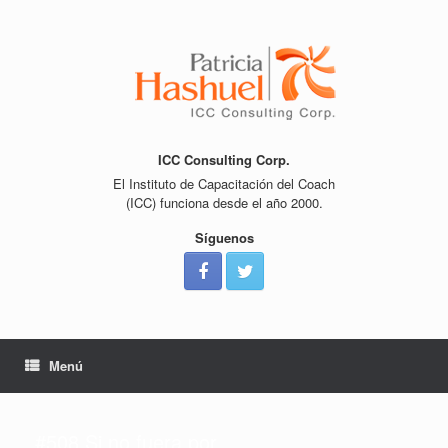
Saltar
al
contenido
ICC Consulting Corp.
El Instituto de Capacitación del Coach
(ICC) funciona desde el año 2000.
Síguenos
Menú
#508 Si no fuera por…