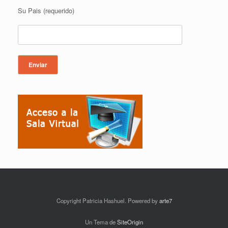
Su Pais (requerido)
Copyright Patricia Hashuel. Powered by
arte7
Un Tema de
SiteOrigin