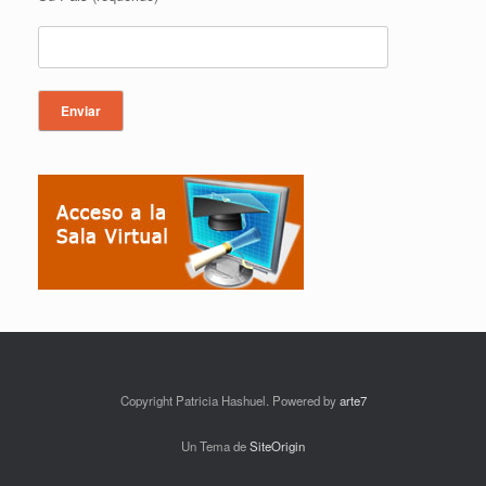
Copyright Patricia Hashuel. Powered by
arte7
Un Tema de
SiteOrigin