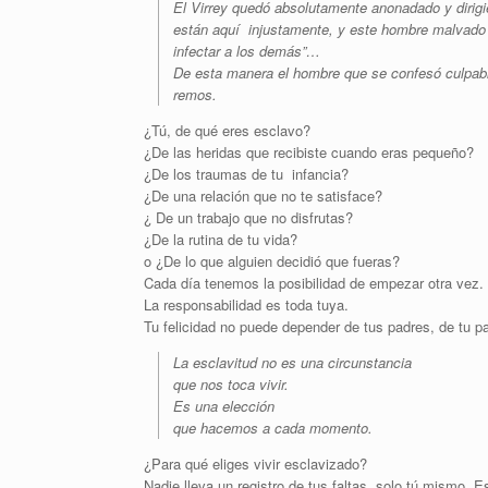
El Virrey quedó absolutamente anonadado y dirigi
están aquí injustamente, y este hombre malvado
infectar a los demás”…
De esta manera el hombre que se confesó culpable 
remos.
¿Tú, de qué eres esclavo?
¿De las heridas que recibiste cuando eras pequeño?
¿De los traumas de tu infancia?
¿De una relación que no te satisface?
¿ De un trabajo que no disfrutas?
¿De la rutina de tu vida?
o ¿De lo que alguien decidió que fueras?
Cada día tenemos la posibilidad de empezar otra vez.
La responsabilidad es toda tuya.
Tu felicidad no puede depender de tus padres, de tu pa
La esclavitud no es una circunstancia
que nos toca vivir.
Es una elección
que hacemos a cada momento.
¿Para qué eliges vivir esclavizado?
Nadie lleva un registro de tus faltas, solo tú mismo. 