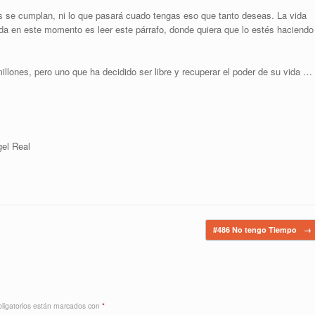
s se cumplan, ni lo que pasará cuado tengas eso que tanto deseas. La vida
ida en este momento es leer este párrafo, donde quiera que lo estés haciendo
llones, pero uno que ha decidido ser libre y recuperar el poder de su vida …
gel Real
#486 No tengo Tiempo
→
ligatorios están marcados con
*