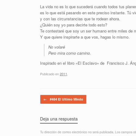
La vida no es lo que sucederá cuando todos tus plane
es lo que está pasando en este preciso instante. Tú v
y con las circunstancias que te rodean ahora.
¿Quién soy yo para decirte todo esto?
Te contestaré que soy un ser humano entre miles de mi
Y que quiere inspirarte a que vos, hagas lo mismo.
No volaré
Pero mira como camino.
Inspirado en el libro «El Esclavo» de Francisco J. Án
Publicado en
2011
.
Navegador de artículos
←
#484 El Ultimo Miedo
Deja una respuesta
Tu dirección de correo electrónico no será publicada.
Los campos ob