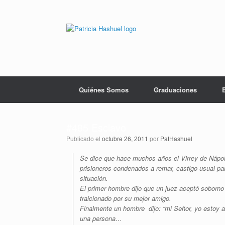
Saltar
al
contenido
Quiénes Somos
Graduaciones
#485 Esclavo
Publicado el
octubre 26, 2011
por
PatHashuel
Se dice que hace muchos años el Virrey de Nápole
prisioneros condenados a remar, castigo usual par
situación.
El primer hombre dijo que un juez aceptó soborno
traicionado por su mejor amigo.
Finalmente un hombre dijo: “mi Señor, yo estoy 
una persona…