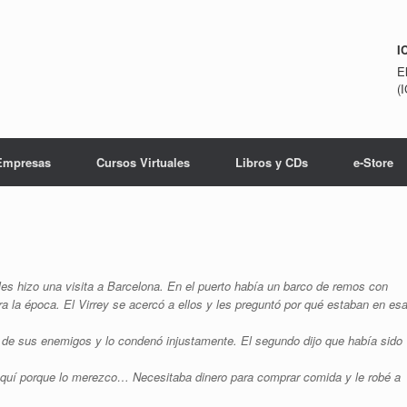
I
E
(
Empresas
Cursos Virtuales
Libros y CDs
e-Store
s hizo una visita a Barcelona. En el puerto había un barco de remos con
a la época. El Virrey se acercó a ellos y les preguntó por qué estaban en es
 de sus enemigos y lo condenó injustamente. El segundo dijo que había sido
aquí porque lo merezco… Necesitaba dinero para comprar comida y le robé a