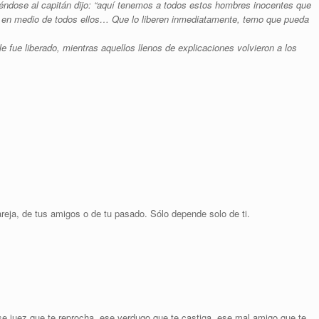
éndose al capitán dijo: “aquí tenemos a todos estos hombres inocentes que
 en medio de todos ellos… Que lo liberen inmediatamente, temo que pueda
fue liberado, mientras aquellos llenos de explicaciones volvieron a los
reja, de tus amigos o de tu pasado. Sólo depende solo de ti.
Ese juez que te reprocha, ese verdugo que te castiga, ese mal amigo que te