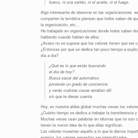
huevo, ni una sartén, ni el aceite, ni el fuego.
Algo interesante de observar en las organizaciones 
comparten la temática piensan que todos saben de qu
la organización, etc…
He trabajado en organizaciones donde todos saben do
hablando cuando hablan de ellos.
¿Acaso no se supone que los valores tienen que ser 
¿Entonces por qué se dedica tan poco tiempo a explic
día a día?
¿Qué es lo que estás buscando
el día de hoy?
Busca sacar del automático
poniendo un grado de conciencia
y verás cuántas cosas estaban allí
sin que te dieras cuenta.
Hoy, en nuestra aldea global muchas veces los valores,
¿Cuánto tiempo se dedica a trabajar la transferencia y 
Muchas veces usan palabras en idiomas que no son cor
tienen la menor idea de lo que ellas significan.
Los valores muestran aquello a lo que le damos impor
externa, los valores necesitan ser internalizados.