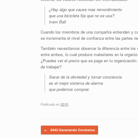
¿Hay algo que cause mas remordimiento
que una bicicleta fija que no se usa?
Ivern Ball
Cuando los miembros de una compañía entienden y comp
se incrementa el nivel de confianza entre las partes 
También necesitamos observar la diferencia entre los 
entre ambos, lo cual produce malestares en la organiza
¿Puedes ver el precio que se paga en tu organización 
de trabajar?
Sacar de la obviedad y tomar conciencia
es el mejor sistema de alarma
que podemos comprar.
Publicado en
2010
.
Navegador de artículos
←
#443 Generando Contextos