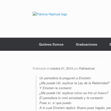
Saltar
al
contenido
Quiénes Somos
Graduaciones
#444 Compartiendo Obviedades
Publicado el
octubre 21, 2010
por
PatHashuel
Un periodista le preguntó a Einstein:
¿Me puede Ud. explicar la Ley de la Relatividad?
Y Einstein le contestó:
¿Me puede Ud. explicar cómo se fríe un huevo?
El periodista lo miró extrañado y le contestó:
Pues sí, sí que puedo.
A lo cual Einstein replicó: Bueno pues hágalo, p