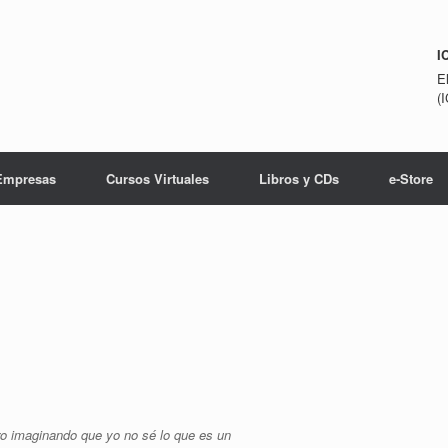
I
E
(
Empresas
Cursos Virtuales
Libros y CDs
e-Store
ero imaginando que yo no sé lo que es un