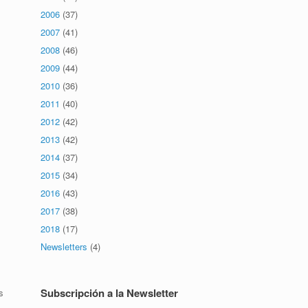
2006
(37)
2007
(41)
2008
(46)
2009
(44)
2010
(36)
2011
(40)
2012
(42)
2013
(42)
2014
(37)
2015
(34)
2016
(43)
2017
(38)
2018
(17)
Newsletters
(4)
Subscripción a la Newsletter
s