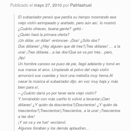
Publicado el
mayo 27, 2010
por
PatHashuel
El subastador pensó que perdía su tiempo mostrando ese
viejo violín estropeado y arañado, pero aún así, lo mostró.
¿Cuánto ofrecen, buena gente? -gritó.-
¿Quién hará la primera oferta?
¡Un dólar, un dólar! -entonces- ¡Dos! ¿Sólo dos?
Dos dólares! ¿Hay alguien que dé tres?¡Tres dólares! … a la
una! ¡Tres dólares…a las dos!Que se va por tres…pero,
¡No!
Un hombre canoso se puso de pie, llegó adelante y tomó en
sus manos el arco. Limpiando el polvo del viejo violín
armonizó sus cuerdas y tocó una melodía muy tierna.Al
cesar la música el subastador dijo, en voz muy baja y más
bien para sí,
– ¿Cuánto daría yo por tener este viejo violín?
Y tomándolo con más cariño lo volvió a levantar:¡Cien
dólares! ¿Y quién da doscientos?¡Doscientos! ¿Y quién da
trescientos?¡Trescientos!¡Trescientos, a la una! ¡Trescientos
a las dos!
¡Y se va y se fue! -exclamó.
Algunos lloraban y los demás aplaudían…