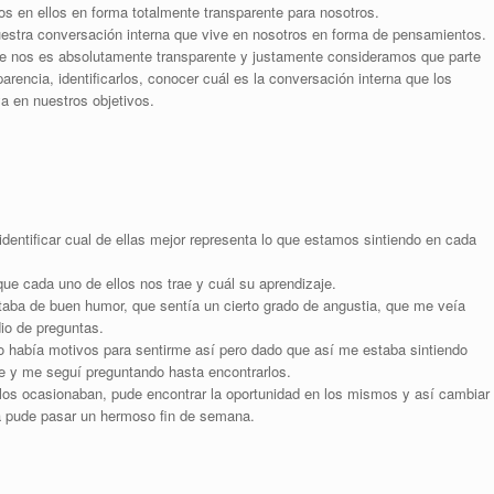
 en ellos en forma totalmente transparente para nosotros.
uestra conversación interna que vive en nosotros en forma de pensamientos.
ue nos es absolutamente transparente y justamente consideramos que parte
arencia, identificarlos, conocer cuál es la conversación interna que los
a en nuestros objetivos.
entificar cual de ellas mejor representa lo que estamos sintiendo en cada
e cada uno de ellos nos trae y cuál su aprendizaje.
taba de buen humor, que sentía un cierto grado de angustia, que me veía
io de preguntas.
o había motivos para sentirme así pero dado que así me estaba sintiendo
e y me seguí preguntando hasta encontrarlos.
 los ocasionaban, pude encontrar la oportunidad en los mismos y así cambiar
da pude pasar un hermoso fin de semana.