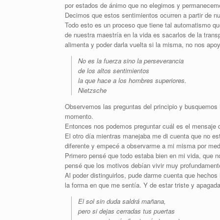
por estados de ánimo que no elegimos y permanecemos
Decimos que estos sentimientos ocurren a partir de n
Todo esto es un proceso que tiene tal automatismo q
de nuestra maestría en la vida es sacarlos de la transp
alimenta y poder darla vuelta si la misma, no nos apoy
No es la fuerza sino la perseverancia
de los altos sentimientos
la que hace a los hombres superiores.
Nietzsche
Observemos las preguntas del principio y busquemos id
momento.
Entonces nos podemos preguntar cuál es el mensaje qu
El otro día mientras manejaba me di cuenta que no es
diferente y empecé a observarme a mi misma por med
Primero pensé que todo estaba bien en mi vida, que n
pensé que los motivos debían vivir muy profundament
Al poder distinguirlos, pude darme cuenta que hechos
la forma en que me sentía. Y de estar triste y apaga
El sol sin duda saldrá mañana,
pero si dejas cerradas tus puertas