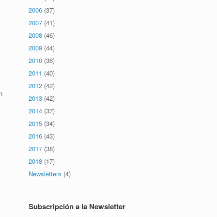
2006
(37)
2007
(41)
2008
(46)
2009
(44)
2010
(36)
2011
(40)
2012
(42)
n
2013
(42)
2014
(37)
2015
(34)
2016
(43)
2017
(38)
2018
(17)
Newsletters
(4)
Subscripción a la Newsletter