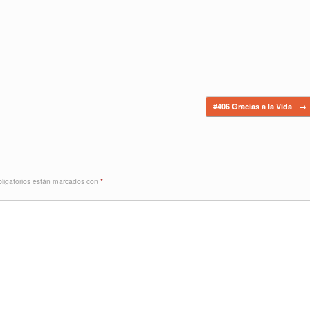
#406 Gracias a la Vida
→
ligatorios están marcados con
*