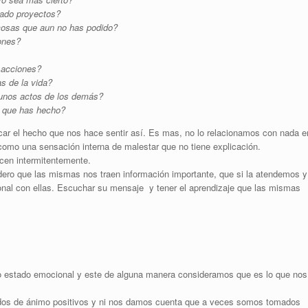
nado proyectos?
cosas que aun no has podido?
iones?
 acciones?
as de la vida?
lgunos actos de los demás?
lo que has hecho?
ar el hecho que nos hace sentir así. Es mas, no lo relacionamos con nada e
omo una sensación interna de malestar que no tiene explicación.
en intermitentemente.
ero que las mismas nos traen información importante, que si la atendemos y
l con ellas. Escuchar su mensaje y tener el aprendizaje que las mismas
o estado emocional y este de alguna manera consideramos que es lo que nos
dos de ánimo positivos y ni nos damos cuenta que a veces somos tomados