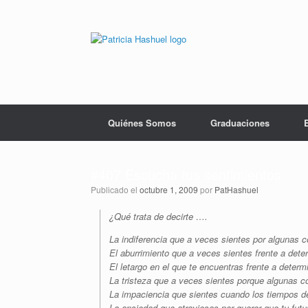
Saltar
al
contenido
Quiénes Somos
Graduaciones
#407 Escucha tus sentimientos
Publicado el
octubre 1, 2009
por
PatHashuel
¿Qué trata de decirte ….
La indiferencia que a veces sientes por algunas 
El aburrimiento que a veces sientes frente a det
El letargo en el que te encuentras frente a deter
La tristeza que a veces sientes porque algunas 
La impaciencia que sientes cuando los tiempos d
La ansiedad que atraviesas por querer que tu futu