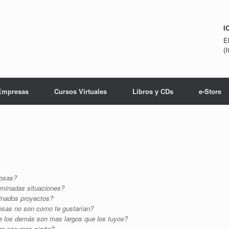
I
E
(
Empresas
Cursos Virtuales
Libros y CDs
e-Store
cosas?
erminadas situaciones?
minados proyectos?
cosas no son como te gustarían?
e los demás son mas largos que los tuyos?
ro sea mas cierto?