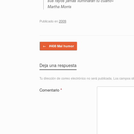
sus rayos jamás iluminarán tu cuarto»
Martha Morris
Publicado en
2009
.
Navegador de artículos
←
#408 Mal humor
Deja una respuesta
Tu dirección de correo electrónico no será publicada.
Los campos ob
Comentario
*