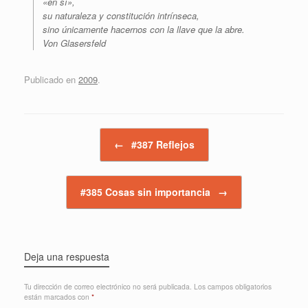
«en sí»,
su naturaleza y constitución intrínseca,
sino únicamente hacernos con la llave que la abre.
Von Glasersfeld
Publicado en
2009
.
Navegador de artículos
←
#387 Reflejos
#385 Cosas sin importancia
→
Deja una respuesta
Tu dirección de correo electrónico no será publicada.
Los campos obligatorios
están marcados con
*