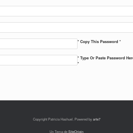
* Copy This Password *
* Type Or Paste Password Her
*
Copyright Patricia Hashuel. Powered by
arte7
Un Tema de
SiteOrigin