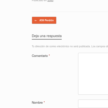
Navegador de artículos
←
#39 Perdón
Deja una respuesta
Tu dirección de correo electrónico no será publicada.
Los campos ob
Comentario
*
Nombre
*