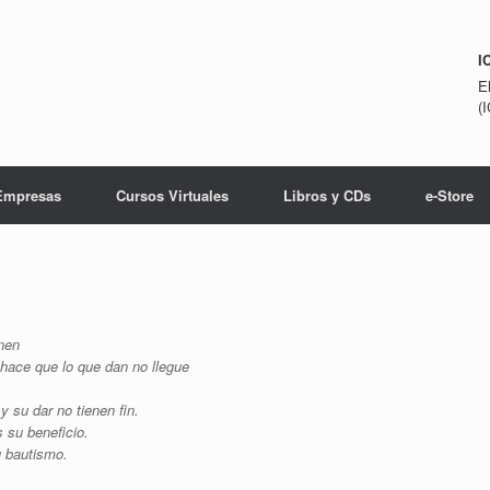
I
E
(
Empresas
Cursos Virtuales
Libros y CDs
e-Store
nen
 hace que lo que dan no llegue
y su dar no tienen fin.
s su beneficio.
u bautismo.