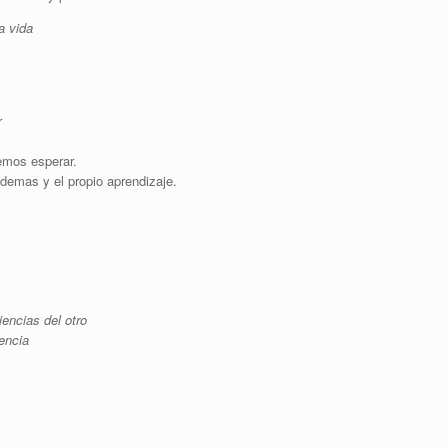
a vida
r
emos esperar.
demas y el propio aprendizaje.
iencias del otro
rencia