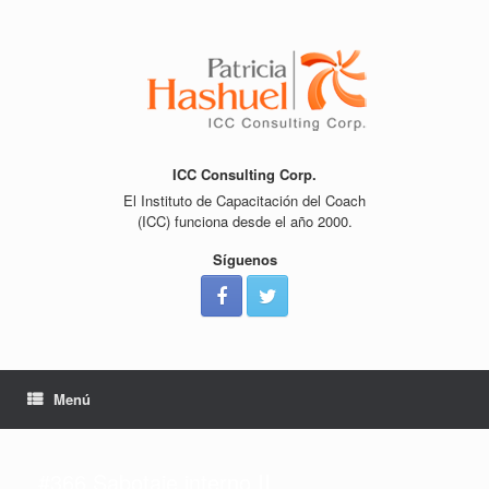
Saltar
al
contenido
ICC Consulting Corp.
El Instituto de Capacitación del Coach
(ICC) funciona desde el año 2000.
Síguenos
Menú
#366 Sabotaje interno II