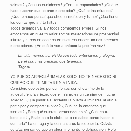
valores? ¿Con tus cualidades? ¿Con tus capacidades? ¿Qué te
hace suponer que no eres merecedor? ¿Qué estás mirando?
¿Qué te hace pensar que otros sí merecen y tu no? ¿Qué tienen
los demás que a ti te falta?
Todos tenemos valía y todos cometemos errores, Si nos
enfocamos en nuestro valor somos merecedores de prosperidad
infinita y si nos enfocamos en nuestros errores no nos creemos
merecedores. ¿En qué te vas a enfocar la próxima vez?
La vida merece ser vivida con todo entusiasmo y alegría.
Es el don más precioso que tenemos.
Tagore
YO PUEDO ARREGLÁRMELAS SOLO. NO TE NECESITO NI
QUIERO QUE TE METAS EN MI VIDA:
Considero que estos pensamientos son el camino de la
autosuficiencia y juzgo que el mismo es un camino de mucha
soledad. ¿Qué pasaría si abrieras la puerta e invitaras al otro a
participar y compartir tu vida? ¿ Cuál es la amenaza que
sientes? ¿Para qué quieres permanecer solo? ¿Cuál es tu
beneficio? ¿Realmente lo disfrutas o no sabes como hacer lo
contrario? La entrega y la confianza es la respuesta. Quizás
estarás pensando que en algún momento te defraudaron. Pero