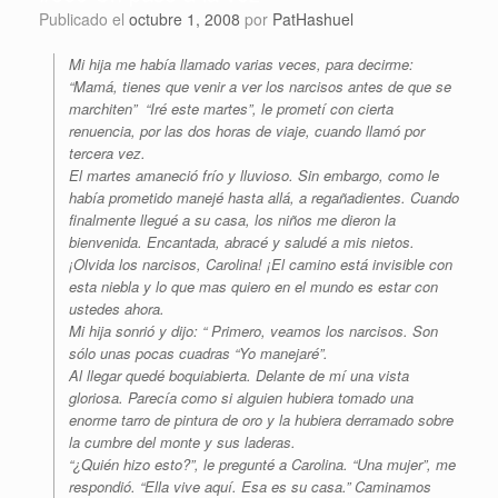
Publicado el
octubre 1, 2008
por
PatHashuel
Mi hija me había llamado varias veces, para decirme:
“Mamá, tienes que venir a ver los narcisos antes de que se
marchiten” “Iré este martes”, le prometí con cierta
renuencia, por las dos horas de viaje, cuando llamó por
tercera vez.
El martes amaneció frío y lluvioso. Sin embargo, como le
había prometido manejé hasta allá, a regañadientes. Cuando
finalmente llegué a su casa, los niños me dieron la
bienvenida. Encantada, abracé y saludé a mis nietos.
¡Olvida los narcisos, Carolina! ¡El camino está invisible con
esta niebla y lo que mas quiero en el mundo es estar con
ustedes ahora.
Mi hija sonrió y dijo: “ Primero, veamos los narcisos. Son
sólo unas pocas cuadras “Yo manejaré”.
Al llegar quedé boquiabierta. Delante de mí una vista
gloriosa. Parecía como si alguien hubiera tomado una
enorme tarro de pintura de oro y la hubiera derramado sobre
la cumbre del monte y sus laderas.
“¿Quién hizo esto?”, le pregunté a Carolina. “Una mujer”, me
respondió. “Ella vive aquí. Esa es su casa.” Caminamos