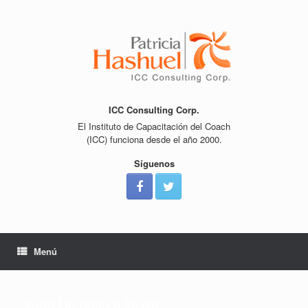
Saltar
al
contenido
ICC Consulting Corp.
El Instituto de Capacitación del Coach
(ICC) funciona desde el año 2000.
Síguenos
Menú
#360 Un paso a la vez