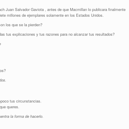
ach Juan Salvador Gaviota , antes de que Macmillan lo publicara finalmente
ete millones de ejemplares solamente en los Estados Unidos.
on los que se la pierden?
as tus explicaciones y tus razones para no alcanzar tus resultados?
o
ios?
dos.
mpoco tus circunstancias.
 que queres.
entra la forma de hacerlo.