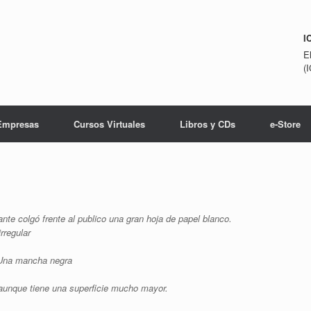
I
E
(
Empresas
Cursos Virtuales
Libros y CDs
e-Store
ante colgó frente al publico una gran hoja de papel blanco.
rregular
: Una mancha negra
 aunque tiene una superficie mucho mayor.