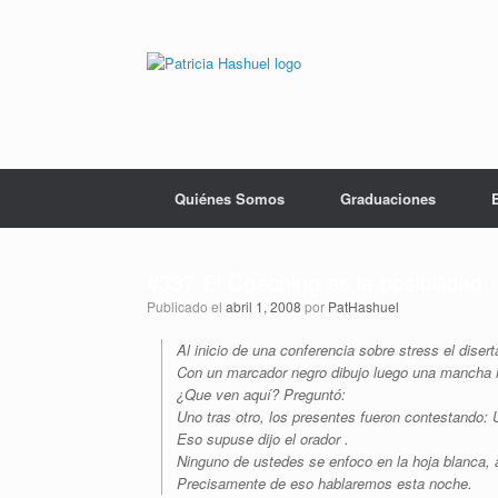
Saltar
al
contenido
Quiénes Somos
Graduaciones
#337 El Coaching es la posibilidad
Publicado el
abril 1, 2008
por
PatHashuel
Al inicio de una conferencia sobre stress el disert
Con un marcador negro dibujo luego una mancha i
¿Que ven aquí? Preguntó:
Uno tras otro, los presentes fueron contestando
Eso supuse dijo el orador .
Ninguno de ustedes se enfoco en la hoja blanca,
Precisamente de eso hablaremos esta noche.