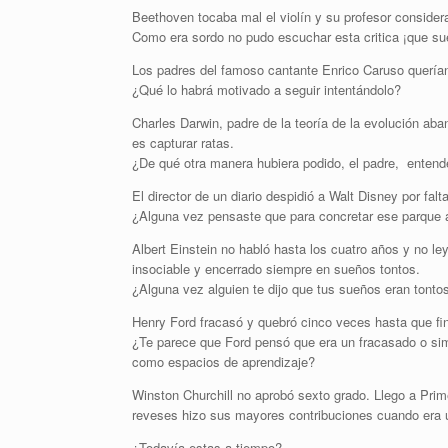
Beethoven tocaba mal el violín y su profesor consider
Como era sordo no pudo escuchar esta critica ¡que su
Los padres del famoso cantante Enrico Caruso querían 
¿Qué lo habrá motivado a seguir intentándolo?
Charles Darwin, padre de la teoría de la evolución aba
es capturar ratas.
¿De qué otra manera hubiera podido, el padre, entende
El director de un diario despidió a Walt Disney por fa
¿Alguna vez pensaste que para concretar ese parque al
Albert Einstein no habló hasta los cuatro años y no l
insociable y encerrado siempre en sueños tontos.
¿Alguna vez alguien te dijo que tus sueños eran tonto
Henry Ford fracasó y quebró cinco veces hasta que fin
¿Te parece que Ford pensó que era un fracasado o si
como espacios de aprendizaje?
Winston Churchill no aprobó sexto grado. Llego a Prime
reveses hizo sus mayores contribuciones cuando era
¿Todavía estas a tiempo?