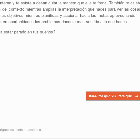
terna y te asiste a desarticular la manera que ella te frena. También te asist
s del contexto mientras amplias la interpretación que haces para ver las cosa
tus objetivos mientras planificas y accionar hacia las metas aprovechando
mar en oportunidades los problemas dándole mas sentido a lo que haces
ra estar parado en tus sueños?
#344 Por qué VS. Para qué
→
ligatorios están marcados con
*