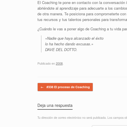
El Coaching te pone en contacto con la conversación in
abriéndote al aprendizaje para adecuarte a los cambio
de otra manera. Te posiciona para comprometerte con 
tus recursos y tus talentos personales para transfor
¿Cuándo le vas a poner algo de Coaching a tu vida pa
«Nadie que haya alcanzado el éxito
lo ha hecho dando excusas.»
DAVE DEL DOTTO.
Publicado en
2008
.
Navegador de artículos
←
#338 El proceso de Coaching
Deja una respuesta
Tu dirección de correo electrónico no será publicada.
Los campos ob