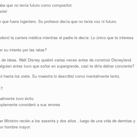
aba que no tenía futuro como compositor.
erte!
que fuera ingeniero. Su profesor decía que no tenia voz ni futuro.
ndonó la carrera médica mientras el padre le decía: Lo único que te interesa
r su interés por las ratas?
lta de ideas. Walt Disney quebró varias veces antes de construir Disneyland.
guien antes tuvo que soñar en supergrande, casi te diría delirar conciente?
eyó hasta los siete. Su maestra lo describió como mentalmente lento,
s?
almente tuvo éxito.
mplemente consideró a sus errores
r Ministro recién a los sesenta y dos años , luego de una vida de derrotas y
 un hombre mayor.