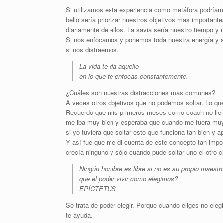
Si utilizamos esta experiencia como metáfora podríamo
bello sería priorizar nuestros objetivos mas important
diariamente de ellos. La savia sería nuestro tiempo y 
Si nos enfocamos y ponemos toda nuestra energía y 
si nos distraemos.
La vida te da aquello
en lo que te enfocas constantemente.
¿Cuáles son nuestras distracciones mas comunes?
A veces otros objetivos que no podemos soltar. Lo q
Recuerdo que mis primeros meses como coach no llena
me iba muy bien y esperaba que cuando me fuera muy co
si yo tuviera que soltar esto que funciona tan bien y 
Y así fue que me di cuenta de este concepto tan impor
crecía ninguno y sólo cuando pude soltar uno el otro 
Ningún hombre es libre si no es su propio maestr
que el poder vivir como elegimos?
EPÍCTETUS
Se trata de poder elegir. Porque cuando eliges no ele
te ayuda.