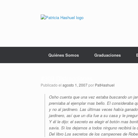
Saltar
al
contenido
Quiénes Somos
Graduaciones
#309 Distracciones
Publicado el
agosto 1, 2007
por
PatHashuel
Osho cuenta que una vez estaba buscando un jardi
premiaba al ejemplar mas bello. El consideraba q
y no al jardinero. Las últimas veces había ganado 
jardinero, así que un día fue a su casa y le pregun
Y él le dijo: el secreto es elegir el botón mas bon
savia. Si los dejamos a todos ninguno recibirá la
Del libro Los secretos de los campeones de Robe