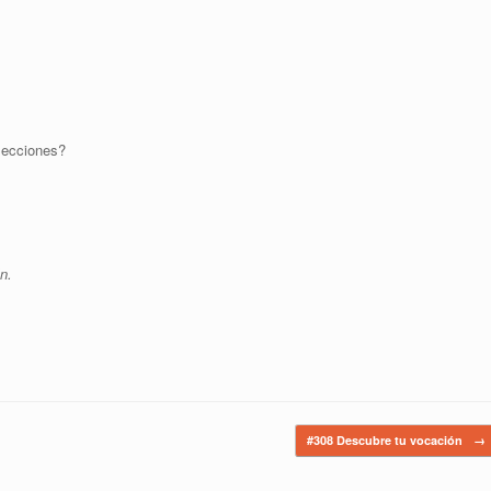
lecciones?
n.
#308 Descubre tu vocación
→