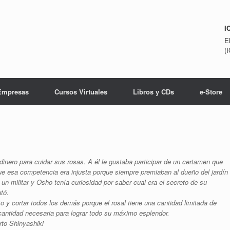
I
E
(
Empresas
Cursos Virtuales
Libros y CDs
e-Store
nero para cuidar sus rosas. A él le gustaba participar de un certamen que
ue esa competencia era injusta porque siempre premiaban al dueño del jardín
un militar y Osho tenía curiosidad por saber cual era el secreto de su
tó.
ito y cortar todos los demás porque el rosal tiene una cantidad limitada de
 cantidad necesaria para lograr todo su máximo esplendor.
rto Shinyashiki