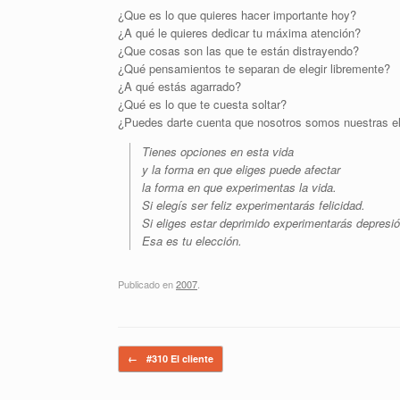
¿Que es lo que quieres hacer importante hoy?
¿A qué le quieres dedicar tu máxima atención?
¿Que cosas son las que te están distrayendo?
¿Qué pensamientos te separan de elegir libremente?
¿A qué estás agarrado?
¿Qué es lo que te cuesta soltar?
¿Puedes darte cuenta que nosotros somos nuestras e
Tienes opciones en esta vida
y la forma en que eliges puede afectar
la forma en que experimentas la vida.
Si elegís ser feliz experimentarás felicidad.
Si eliges estar deprimido experimentarás depresió
Esa es tu elección.
Publicado en
2007
.
Navegador de artículos
←
#310 El cliente