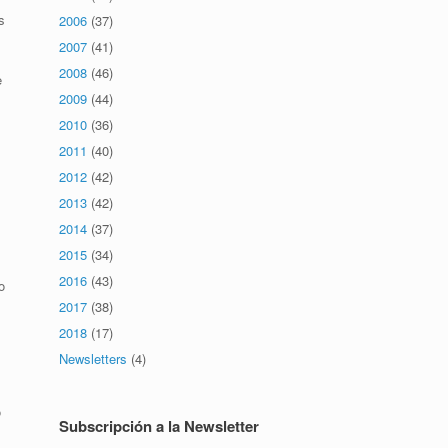
s
2006
(37)
2007
(41)
2008
(46)
e
2009
(44)
2010
(36)
2011
(40)
2012
(42)
2013
(42)
2014
(37)
2015
(34)
2016
(43)
o
2017
(38)
2018
(17)
Newsletters
(4)
o
Subscripción a la Newsletter