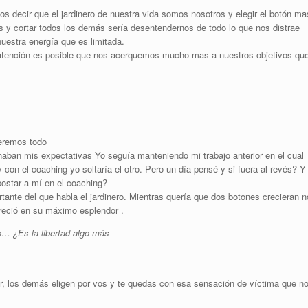
s decir que el jardinero de nuestra vida somos nosotros y elegir el botón ma
es y cortar todos los demás sería desentendernos de todo lo que nos distrae
nuestra energía que es limitada.
atención es posible que nos acerquemos mucho mas a nuestros objetivos qu
ueremos todo
ban mis expectativas Yo seguía manteniendo mi trabajo anterior en el cual
n el coaching yo soltaría el otro. Pero un día pensé y si fuera al revés? Y
apostar a mí en el coaching?
tante del que habla el jardinero. Mientras quería que dos botones crecieran n
creció en su máximo esplendor .
o… ¿Es la libertad algo más
gir, los demás eligen por vos y te quedas con esa sensación de víctima que n