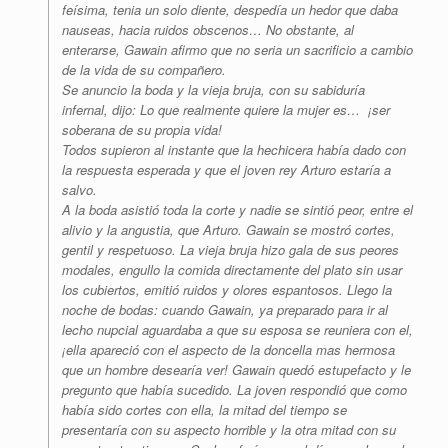
feísima, tenia un solo diente, despedía un hedor que daba
nauseas, hacia ruidos obscenos… No obstante, al
enterarse, Gawain afirmo que no seria un sacrificio a cambio
de la vida de su compañero.
Se anuncio la boda y la vieja bruja, con su sabiduría
infernal, dijo: Lo que realmente quiere la mujer es… ¡ser
soberana de su propia vida!
Todos supieron al instante que la hechicera había dado con
la respuesta esperada y que el joven rey Arturo estaría a
salvo.
A la boda asistió toda la corte y nadie se sintió peor, entre el
alivio y la angustia, que Arturo. Gawain se mostró cortes,
gentil y respetuoso. La vieja bruja hizo gala de sus peores
modales, engullo la comida directamente del plato sin usar
los cubiertos, emitió ruidos y olores espantosos. Llego la
noche de bodas: cuando Gawain, ya preparado para ir al
lecho nupcial aguardaba a que su esposa se reuniera con el,
¡ella apareció con el aspecto de la doncella mas hermosa
que un hombre desearía ver! Gawain quedó estupefacto y le
pregunto que había sucedido. La joven respondió que como
había sido cortes con ella, la mitad del tiempo se
presentaría con su aspecto horrible y la otra mitad con su