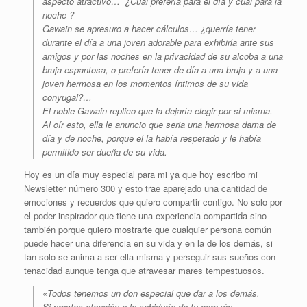
aspecto atractivo… ¿Cual prefería para el día y cual para la
noche ?
Gawain se apresuro a hacer cálculos… ¿querría tener
durante el día a una joven adorable para exhibirla ante sus
amigos y por las noches en la privacidad de su alcoba a una
bruja espantosa, o prefería tener de día a una bruja y a una
joven hermosa en los momentos íntimos de su vida
conyugal?…
El noble Gawain replico que la dejaría elegir por si misma.
Al oír esto, ella le anuncio que seria una hermosa dama de
día y de noche, porque el la había respetado y le había
permitido ser dueña de su vida.
Hoy es un día muy especial para mi ya que hoy escribo mi
Newsletter número 300 y esto trae aparejado una cantidad de
emociones y recuerdos que quiero compartir contigo. No solo por
el poder inspirador que tiene una experiencia compartida sino
también porque quiero mostrarte que cualquier persona común
puede hacer una diferencia en su vida y en la de los demás, si
tan solo se anima a ser ella misma y perseguir sus sueños con
tenacidad aunque tenga que atravesar mares tempestuosos.
«Todos tenemos un don especial que dar a los demás.
Si prestas atención a la sabiduría de tu corazón,