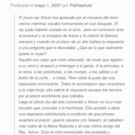
Publicado el
mayo 1, 2007
por
PatHashuel
El joven rey Arturo fue apresado por el monarca del reino
vecino mientras cazaba furtivamente en sus bosques. El
rey pudo haberlo matado en el acto, pero se conmovió ante
la juventud y la simpatía de Arturo y le ofreció la libertad,
siempre y cuando en el plazo de un año hallara la respuesta
a una pregunta que lo desvelaba. ¿Que es lo que realmente
quiere la mujer?
Aquello era mejor que morir ahorcado, de modo que regreso
a su reino y empezó a interrogar a la gente. A la princesa, a
la reina, a las prostitutas, a los monjes, a los sabios y al
bufón de la corte… a todos. Pero nadie le pudo dar una
respuesta convincente. Todos le aconsejaron que consultara
a la vieja bruja, ella sabría la respuesta aunque era famosa
por el precio exorbitante que cobraba.
Llego el ultimo día del año convenido y Arturo no tuvo mas
remedio que consultar a la hechicera. Ella accedió a darle
una respuesta satisfactoria a condición de que primero
aceptara el precio: ¡quería casarse con Gawain, el caballero
mas noble de la Mesa Redonda y el mas intimo amigo del
Rey Arturo Este la miró horrorizado: era jorobada y