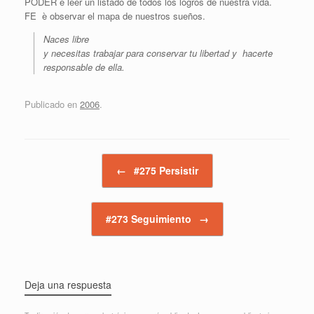
PODER è leer un listado de todos los logros de nuestra vida.
FE è observar el mapa de nuestros sueños.
Naces libre
y necesitas trabajar para conservar tu libertad y hacerte
responsable de ella.
Publicado en
2006
.
Navegador de artículos
←
#275 Persistir
#273 Seguimiento
→
Deja una respuesta