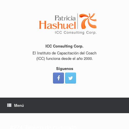
Saltar
al
contenido
ICC Consulting Corp.
El Instituto de Capacitación del Coach
(ICC) funciona desde el año 2000.
Síguenos
Menú
#274 Tablero de comando