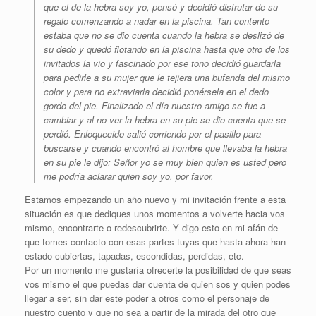
que el de la hebra soy yo, pensó y decidió disfrutar de su
regalo comenzando a nadar en la piscina. Tan contento
estaba que no se dio cuenta cuando la hebra se deslizó de
su dedo y quedó flotando en la piscina hasta que otro de los
invitados la vio y fascinado por ese tono decidió guardarla
para pedirle a su mujer que le tejiera una bufanda del mismo
color y para no extraviarla decidió ponérsela en el dedo
gordo del pie. Finalizado el día nuestro amigo se fue a
cambiar y al no ver la hebra en su pie se dio cuenta que se
perdió. Enloquecido salió corriendo por el pasillo para
buscarse y cuando encontró al hombre que llevaba la hebra
en su pie le dijo: Señor yo se muy bien quien es usted pero
me podría aclarar quien soy yo, por favor.
Estamos empezando un año nuevo y mi invitación frente a esta
situación es que dediques unos momentos a volverte hacia vos
mismo, encontrarte o redescubrirte. Y digo esto en mi afán de
que tomes contacto con esas partes tuyas que hasta ahora han
estado cubiertas, tapadas, escondidas, perdidas, etc.
Por un momento me gustaría ofrecerte la posibilidad de que seas
vos mismo el que puedas dar cuenta de quien sos y quien podes
llegar a ser, sin dar este poder a otros como el personaje de
nuestro cuento y que no sea a partir de la mirada del otro que