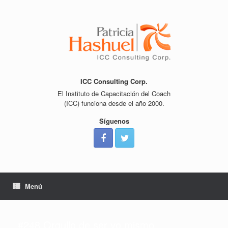
Saltar
al
contenido
ICC Consulting Corp.
El Instituto de Capacitación del Coach
(ICC) funciona desde el año 2000.
Síguenos
Menú
#248 Orgullo de ser yo mismo