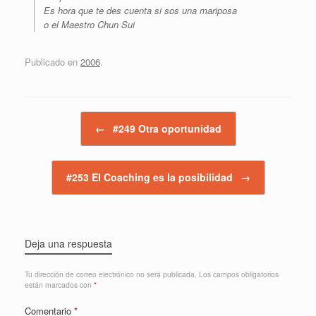
Es hora que te des cuenta si sos una mariposa
o el Maestro Chun Sui
Publicado en
2006
.
Navegador de artículos
←
#249 Otra oportunidad
#253 El Coaching es la posibilidad
→
Deja una respuesta
Tu dirección de correo electrónico no será publicada.
Los campos obligatorios
están marcados con
*
Comentario
*