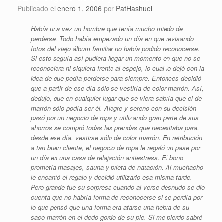
Publicado el
enero 1, 2006
por
PatHashuel
Había una vez un hombre que tenía mucho miedo de
perderse. Todo había empezado un día en que revisando
fotos del viejo álbum familiar no había podido reconocerse.
Si esto seguía así pudiera llegar un momento en que no se
reconociera ni siquiera frente al espejo, lo cual lo dejó con la
idea de que podía perderse para siempre. Entonces decidió
que a partir de ese día sólo se vestiría de color marrón. Así,
dedujo, que en cualquier lugar que se viera sabría que el de
marrón sólo podía ser él. Alegre y sereno con su decisión
pasó por un negocio de ropa y utilizando gran parte de sus
ahorros se compró todas las prendas que necesitaba para,
desde ese día, vestirse sólo de color marrón. En retribución
a tan buen cliente, el negocio de ropa le regaló un pase por
un día en una casa de relajación antiestress. El bono
prometía masajes, sauna y pileta de natación. Al muchacho
le encantó el regalo y decidió utilizarlo esa misma tarde.
Pero grande fue su sorpresa cuando al verse desnudo se dio
cuenta que no habría forma de reconocerse si se perdía por
lo que pensó que una forma era atarse una hebra de su
saco marrón en el dedo gordo de su pie. Si me pierdo sabré