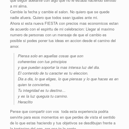
que seguir adelante con algo que no le estaba haciendo sentido
a mi alma.
Cambie la fecha y cambie el salon. No quiero que se quede
nadie afuera. Quiero que todos sean iguales ante mi.
Ahora si esta nueva FIESTA con precios mas economicos estan
de acuerdo con el espiritu de mi celebracion: Llegar al maximo
numero de personas con un mensaje de que el cambio es
posible si podes poner tus ideas en accion desde el camino del
amor.
Piensa solo en aquellas cosas que son
coherentes con tus principios
y que puedan soportar la mas intensa luz del dia.
El contenido de tu caracter es tu eleccion.
Dia a dia, lo que eliges, lo que piensas y lo que haces es en
quien te conviertes.
Tu integridad es tu destino…
y es la luz queguia tu camino.
Heraclito
Pense que compartir con vos toda esta experiencia podria
servirte para esos momentos en que perdes de vista el sentido
de lo que estas haciendo y tus objetivos se desdibujan frente a
la tentacion del ego, por eso te lo conte