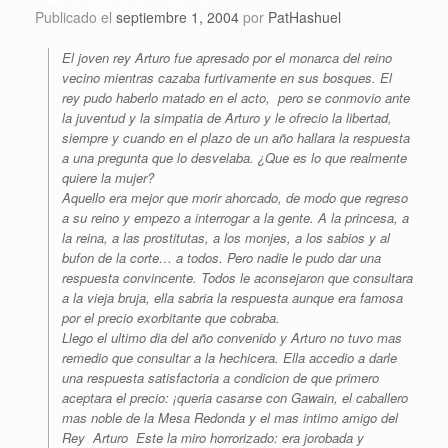
Publicado el
septiembre 1, 2004
por
PatHashuel
El joven rey Arturo fue apresado por el monarca del reino
vecino mientras cazaba furtivamente en sus bosques. El
rey pudo haberlo matado en el acto, pero se conmovio ante
la juventud y la simpatia de Arturo y le ofrecio la libertad,
siempre y cuando en el plazo de un año hallara la respuesta
a una pregunta que lo desvelaba. ¿Que es lo que realmente
quiere la mujer?
Aquello era mejor que morir ahorcado, de modo que regreso
a su reino y empezo a interrogar a la gente. A la princesa, a
la reina, a las prostitutas, a los monjes, a los sabios y al
bufon de la corte… a todos. Pero nadie le pudo dar una
respuesta convincente. Todos le aconsejaron que consultara
a la vieja bruja, ella sabria la respuesta aunque era famosa
por el precio exorbitante que cobraba.
Llego el ultimo dia del año convenido y Arturo no tuvo mas
remedio que consultar a la hechicera. Ella accedio a darle
una respuesta satisfactoria a condicion de que primero
aceptara el precio: ¡queria casarse con Gawain, el caballero
mas noble de la Mesa Redonda y el mas intimo amigo del
Rey Arturo Este la miro horrorizado: era jorobada y