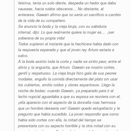
feisima, tenia un solo diente, despedia un hedor que daba
nauseas, hacia ruidos obscenos… No obstante, al
enterarse, Gawain afirmo que no seria un sacrificio a cambio
de la vida de su compañero.
Se anuncio la boda y la vieja bruja, con su sabiduria
infernal, dijo: Lo que realmente quiere la mujer es… ¡ser
soberana de su propia vida!
Todos supieron al instante que la hechicera habia dado con
la respuesta esperada y que el joven rey Arturo estaria a
salvo.
A la boda asistio toda la corte y nadie se sintio peor, entre el
alivio y la angustia, que Arturo. Gawain se mostro cortes,
gentil y respetuoso. La vieja bruja hizo gala de sus peores
modales, engullo la comida directamente del plato sin usar
los cubiertos, emitio ruidos y olores espantosos. Llego la
noche de bodas: cuando Gawain, ya preparado para ir al
lecho nupcial aguardaba a que su esposa se reuniera con el,
¡ella aparecio con el aspecto de la doncella mas hermosa
que un hombre desearia ver! Gawain quedo estupefacto y le
pregunto que habia sucedido. La joven respondio que como
habia sido cortes con ella, la mitad del tiempo se
presentaria con su aspecto horrible y la otra mitad con su