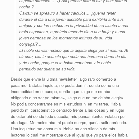
aspecto atractivo… ¿Cual preferia para el dia y cual para la
noche ?
Gawain se apresuro a hacer calculos… ¿querria tener
durante el dia a una joven adorable para exhibirla ante sus
amigos y por las noches en la privacidad de su alcoba a una
bruja espantosa, o preferia tener de dia a una bruja y a una
joven hermosa en los momentos intimos de su vida
conyugal?…
El noble Gawain replico que la dejaria elegir por si misma. Al
oir esto, ella le anuncio que seria una hermosa dama de dia
y de noche, porque el la habia respetado y le habia
permitido ser dueña de su vida.
Desde que envie la ultima newsletter algo raro comenzo a
pasarme. Estaba inquieta, no podia dormir, sentia como una
incomodidad en el cuerpo, sentia que «algo me estaba
obligando a no ser yo misma», «algo que no me dejaba elegir».
No podia concentrarme en mis estudios ni en mi tarea. Habia
perdido mi caracteristico centrado frente a las cosas y en lugar
de estar ahi donde todo sucedia, mis pensamientos volaban por
otro lugar. Me molestaba mi propio cuerpo, queria salir corriendo.
Una inquietud me consumia. Habia mucho silencio de mis
lectores lo cual me mostraba que al igual que yo para ellos habia