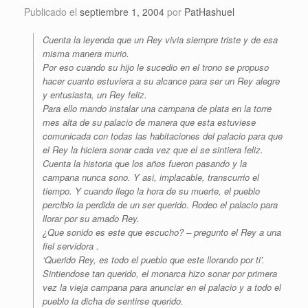
Publicado el
septiembre 1, 2004
por
PatHashuel
Cuenta la leyenda que un Rey vivia siempre triste y de esa
misma manera murio.
Por eso cuando su hijo le sucedio en el trono se propuso
hacer cuanto estuviera a su alcance para ser un Rey alegre
y entusiasta, un Rey feliz.
Para ello mando instalar una campana de plata en la torre
mes alta de su palacio de manera que esta estuviese
comunicada con todas las habitaciones del palacio para que
el Rey la hiciera sonar cada vez que el se sintiera feliz.
Cuenta la historia que los años fueron pasando y la
campana nunca sono. Y asi, implacable, transcurrio el
tiempo. Y cuando llego la hora de su muerte, el pueblo
percibio la perdida de un ser querido. Rodeo el palacio para
llorar por su amado Rey.
¿Que sonido es este que escucho? – pregunto el Rey a una
fiel servidora .
‘Querido Rey, es todo el pueblo que este llorando por ti’.
Sintiendose tan querido, el monarca hizo sonar por primera
vez la vieja campana para anunciar en el palacio y a todo el
pueblo la dicha de sentirse querido.