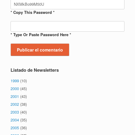
* Copy This Password *
* Type Or Paste Password Here *
Listado de Newsletters
1999
(10)
2000
(45)
2001
(43)
2002
(38)
2003
(40)
2004
(35)
2005
(36)