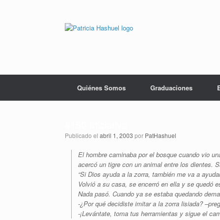
Saltar
al
contenido
Quiénes Somos
Graduaciones
#150 Iniciativa
Publicado el
abril 1, 2003
por
PatHashuel
El hombre caminaba por el bosque cuando vio una
acercó un tigre con un animal entre los dientes. Sa
“Si Dios ayuda a la zorra, también me va a ayudar 
Volvió a su casa, se encerró en ella y se quedó e
Nada pasó. Cuando ya se estaba quedando demasiad
-¿Por qué decidiste imitar a la zorra lisiada? –pre
-¡Levántate, toma tus herramientas y sigue el cami