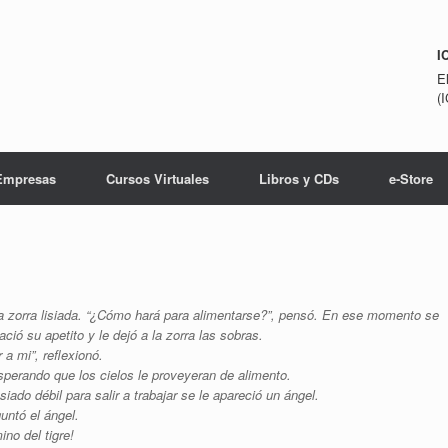
I
E
(
Empresas
Cursos Virtuales
Libros y CDs
e-Store
 zorra lisiada. “¿Cómo hará para alimentarse?”, pensó. En ese momento se
ció su apetito y le dejó a la zorra las sobras.
a mi”, reflexionó.
sperando que los cielos le proveyeran de alimento.
o débil para salir a trabajar se le apareció un ángel.
guntó el ángel.
no del tigre!