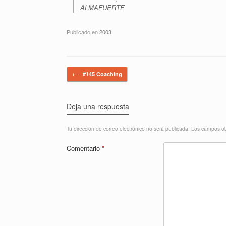
ALMAFUERTE
Publicado en
2003
.
Navegador de artículos
←
#145 Coaching
Deja una respuesta
Tu dirección de correo electrónico no será publicada.
Los campos ob
Comentario
*