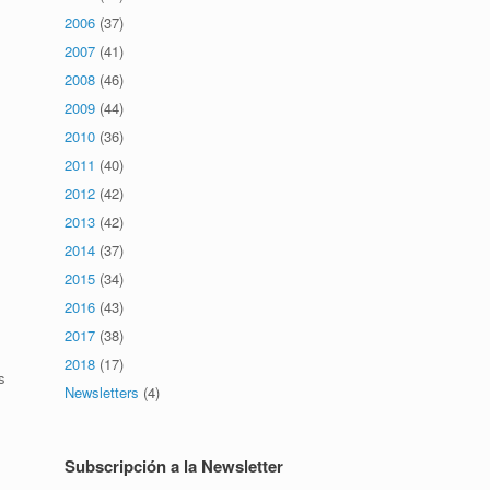
2006
(37)
2007
(41)
2008
(46)
2009
(44)
2010
(36)
2011
(40)
2012
(42)
2013
(42)
2014
(37)
2015
(34)
2016
(43)
2017
(38)
2018
(17)
s
Newsletters
(4)
Subscripción a la Newsletter