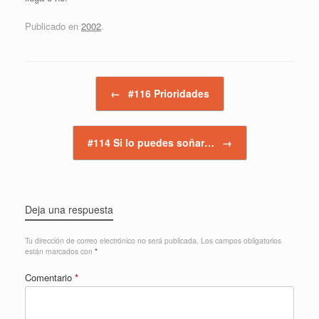
Publicado en
2002
.
Navegador de artículos
←
#116 Prioridades
#114 Si lo puedes soñar…
→
Deja una respuesta
Tu dirección de correo electrónico no será publicada.
Los campos obligatorios
están marcados con
*
Comentario
*