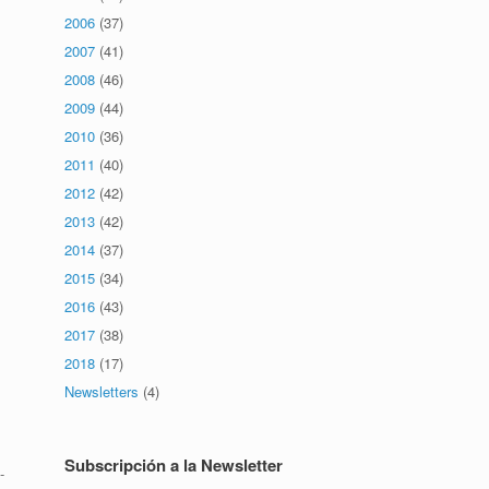
2006
(37)
2007
(41)
2008
(46)
2009
(44)
2010
(36)
2011
(40)
2012
(42)
2013
(42)
2014
(37)
2015
(34)
2016
(43)
2017
(38)
2018
(17)
Newsletters
(4)
Subscripción a la Newsletter
-