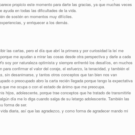
e parece propicio este momento para darte las gracias, ya que muchas veces
e ayuda en todas las dificultades de la vida.
bién de sostén en momentos muy difíciles.
experiencias, y enriquecer a los demás.
r las cartas, pero el día que abrí la primera y por curiosidad la leí me
z, porque me ayudan a mirar las cosas desde otra perspectiva y darle a cada
Yo soy por naturaleza optimista y siempre enfrenté los desafíos, en muchos
 para confirmar el valor del coraje, el esfuerzo, la tenacidad, y también el
tas, sin desanimarse, y tantos otros conceptos que tan bien nos van
pado o preocupado abro la carta recién llegada porque tengo la expectativa
ma que me ocupa o con el estado de ánimo que me preocupa.
s hijos, adolescente, porque trae conceptos que he tratado de transmitirle
y algún día me lo diga cuando salga de su letargo adolescente. También las
su forma de ser.
i vida diaria, así que las agradezco, y como forma de agradecer mando mi