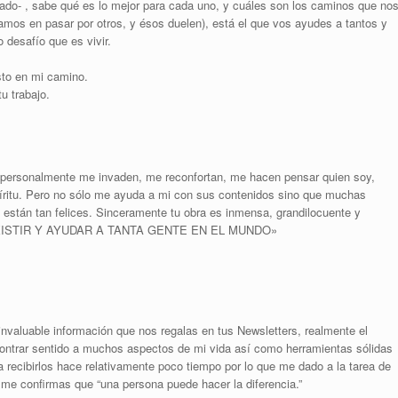
rdado- , sabe qué es lo mejor para cada uno, y cuáles son los caminos que no
mos en pasar por otros, y ésos duelen), está el que vos ayudes a tantos y
desafío que es vivir.
sto en mi camino.
u trabajo.
mí personalmente me invaden, me reconfortan, me hacen pensar quien soy,
íritu. Pero no sólo me ayuda a mi con sus contenidos sino que muchas
 están tan felices. Sinceramente tu obra es inmensa, grandilocuente y
R EXISTIR Y AYUDAR A TANTA GENTE EN EL MUNDO»
 invaluable información que nos regalas en tus Newsletters, realmente el
ntrar sentido a muchos aspectos de mi vida así como herramientas sólidas
recibirlos hace relativamente poco tiempo por lo que me dado a la tarea de
 me confirmas que “una persona puede hacer la diferencia.”