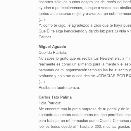
nosotros sólo los puntos desprolijos del revés del bo
ayudan a perfeccionarnos, aunque a veces nos obstina
tantos a conocerse mejor y a avanzar en este hermoso 
(…)
Y, como te digo, le agradezco a Dios que te haya pue
Que Él te siga bendiciendo y dando luz para tu vida y t
Cariños
Miguel Aguado
Querida Patricia:
No sabés lo grato que es recibir tus Newsletters, a 
realmente es como un alimento para la mente y el esp
personas de mi organización también les he suscrito y
profunda y solo me queda decirte «GRACIAS PO
(…)
Recibe un fuerte abrazo.
Carlos Tato Palma
Hola Patricia:
Me encontré con la grata sorpresa de tu portal y de la
contacto con estos documentos me han permitido enco
para trabajar en mi formación como Coach. Comencé a 
leerlos todos desde el 1 hasta el 202, muchas gracias