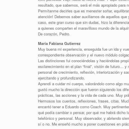
resultado, que sabemos, será el más apropiado para n
Permítanme decirles que es menester soñar, equilibr
atención! Debemos saber auxiliarnos de aquellos que
caso, este gran curso que sin dudas, hizo la diferenci
a quienes comparten el maravilloso mundo de la alqui
De corazón, Pedro.
María Fabiana Gutierrez
Muy buena mi experiencia, enseguida fue un ida y vuel
correspondiente observación y el nuevo módulo colgad
Las distinciones fui conociéndolas y haciéndolas propia
esclarecimiento en el plan “final”, visión de futuro
personal de crecimiento, reflexión, interiorización y s
ejercitando y profundizando.
Aprendí a cuidar mi cuerpo, valorándolo como algo mu
gustó mucho la dirección que fueron siguiendo los dife
prácticas, las acciones y la vida de cada uno. Muy prác
Hermosos los cuentos, reflexiones, frases, citas. Much
encantó tener a Eduardo como Coach. Muy pertinentes 
qué podía cambiar o pensar, por qué me habrá dicho ta
telefónico y personal. Muy observador, y abriendo sie
sí o no. Me enseñó mucho a poner cuestiones en prác