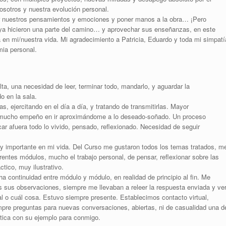
osotros y nuestra evolución personal.
ar nuestros pensamientos y emociones y poner manos a la obra… ¡Pero
 ya hicieron una parte del camino… y aprovechar sus enseñanzas, en este
a en mi/nuestra vida. Mi agradecimiento a Patricia, Eduardo y toda mi simpatí
mia personal.
ta, una necesidad de leer, terminar todo, mandarlo, y aguardar la
o en la sala.
s, ejercitando en el día a día, y tratando de transmitirlas. Mayor
… y mucho empeño en ir aproximándome a lo deseado-soñado. Un proceso
acar afuera todo lo vivido, pensado, reflexionado. Necesidad de seguir
y importante en mi vida. Del Curso me gustaron todos los temas tratados, m
rentes módulos, mucho el trabajo personal, de pensar, reflexionar sobre las
tico, muy ilustrativo.
a continuidad entre módulo y módulo, en realidad de principio al fin. Me
sus observaciones, siempre me llevaban a releer la respuesta enviada y ve
l o cuál cosa. Estuvo siempre presente. Establecimos contacto virtual,
mpre preguntas para nuevas conversaciones, abiertas, ni de casualidad una d
tica con su ejemplo para conmigo.