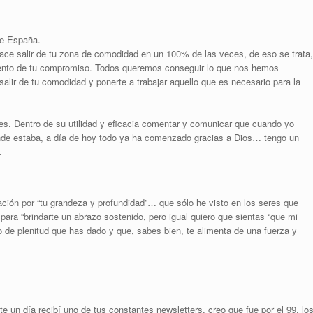
de España.
hace salir de tu zona de comodidad en un 100% de las veces, de eso se trata,
miento de tu compromiso. Todos queremos conseguir lo que nos hemos
alir de tu comodidad y ponerte a trabajar aquello que es necesario para la
iles. Dentro de su utilidad y eficacia comentar y comunicar que cuando yo
onde estaba, a día de hoy todo ya ha comenzado gracias a Dios… tengo un
.
ación por “tu grandeza y profundidad”… que sólo he visto en los seres que
para “brindarte un abrazo sostenido, pero igual quiero que sientas “que mi
o de plenitud que has dado y que, sabes bien, te alimenta de una fuerza y
 un día recibí uno de tus constantes newsletters, creo que fue por el 99, lo