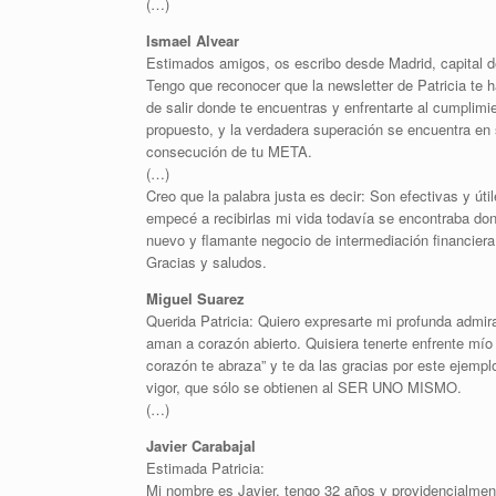
(…)
Ismael Alvear
Estimados amigos, os escribo desde Madrid, capital 
Tengo que reconocer que la newsletter de Patricia te 
de salir donde te encuentras y enfrentarte al cumpli
propuesto, y la verdadera superación se encuentra en s
consecución de tu META.
(…)
Creo que la palabra justa es decir: Son efectivas y út
empecé a recibirlas mi vida todavía se encontraba d
nuevo y flamante negocio de intermediación financiera
Gracias y saludos.
Miguel Suarez
Querida Patricia: Quiero expresarte mi profunda admir
aman a corazón abierto. Quisiera tenerte enfrente mío 
corazón te abraza” y te da las gracias por este ejempl
vigor, que sólo se obtienen al SER UNO MISMO.
(…)
Javier Carabajal
Estimada Patricia:
Mi nombre es Javier, tengo 32 años y providencialmente