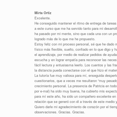
Mirta Ortiz
Excelente.
He conseguido mantener el ritmo de entrega de tareas 
a este curso que me ha servido tanto para mi desarroll
ha pasado por mi mente, sino que cada una con un pro
logrado más de lo que me he propuesto.
Estoy feliz con mi proceso personal, sé que he dado 
físico más flexible, suelto, confiado en lo que digo 
el aprendizaje, por medio de realizar pedidos de ayud
escucha y en lograr empatía para reconocer las necesi
fácil lectura y entusiasma leerlo. Los cuentos y las f
la distancia pueda conectarse con el que hizo el mate
La tutoría fue muy valiosa para mí, enseguida despertó
cuestionarios, que a veces me resultaron “muy pesado
crecimiento personal. La presencia de Patricia en todo
por e-mal) ha sido muy buena, ha cubierto mis expect
para mí este año, ha sido un compañero excelente en 
relación que se generó con él a través de este medio
Quiero darle mi agradecimiento de corazón por el tiem
observaciones. Gracias. Gracias.