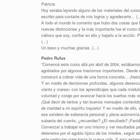
Patricia
Hoy estaba leyendo alguno de los materiales del curso
escribo para contarte de mis logros y agradecerte… (
A todo el mundo le comento que hubo dos cosas que hi
nuevas distinciones y la más importante fue el curso 
valioso que soy, confiar en ello y bajarlo a la acción.
(…)
Un beso y muchas gracias. (…)
Pedro Rufus
“Comencé este curso allá por abril de 2004, estábamo
agobiados por algunos trastornos importantes. Desde e
comenzó a cobrar vida de una forma concreta… ¡hasta
Y en medio de decisiones profundas, algunos desencue
viento y marea» con los aprendizajes que cada módulo
voluntad y coraje por avanzar hacia los sueños más o
¡Qué decir de tantos y tan buenos mensajes contenido
de claridad a mi espíritu inquieto! Y en medio de ello
ese sendero de soberanía personal y plena autonomía 
subasta del cuento, ¿recuerdan? ¿El resultado? ¡Fantás
Comenzar a trabajar en uno mismo y ver resultados pal
detenerse por el agobio típico de los miedos, seguir a
este particular viaje hacia la nueva vida. Y aquí est