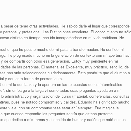
a pesar de tener otras actividades. He sabido darle el lugar que corresponde
o personal y profesional. Las Distinciones excelente. El conocimiento no sól
ceso distinto en tiempo, han ido incorporándose en mi vida cotidiana. He
mucho, que he puesto mucho de mí para la transformación. He sentido mi
y hago. He progresado mucho en la generación de contexto con mi apertura haci
a y de compartir con otros esa generación. Estoy muy pendiente en mi
dades de las personas. El material es Excelente, muy práctico, sencillo, de
rases han sido seleccionadas cuidadosamente. Esto posibilita que el alumno a
rial y con esta forma de pensamiento.
 en mí la confianza y la apertura en las respuestas de los interminables
s”, sin embargo a la larga ví como todas esas preguntas ayudaron a mi
 lo administrativo y organización del curso (material, conferencias, consultas
ativas, pues he notado compromiso y calidez. Eduardo ha significado mucho
este viaje, con su compromiso “ese estar ahí siempre”. Fue mágica la
 ya que cuando respondía las preguntas sentía que estaba presente.
po que dedicó a mis tareas y el sentido de humor y cariño que noté en sus