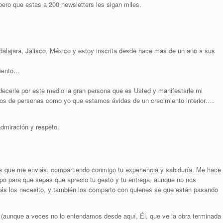
spero que estas a 200 newsletters les sigan miles.
dalajara, Jalisco, México y estoy inscrita desde hace mas de un año a sus
miento…
decerle por este medio la gran persona que es Usted y manifestarle mi
ios de personas como yo que estamos ávidas de un crecimiento interior….
dmiración y respeto.
ers que me enviás, compartiendo conmigo tu experiencia y sabiduría. Me hace
mpo para que sepas que aprecio tu gesto y tu entrega, aunque no nos
s los necesito, y también los comparto con quienes se que están pasando
o (aunque a veces no lo entendamos desde aquí, Él, que ve la obra terminada 