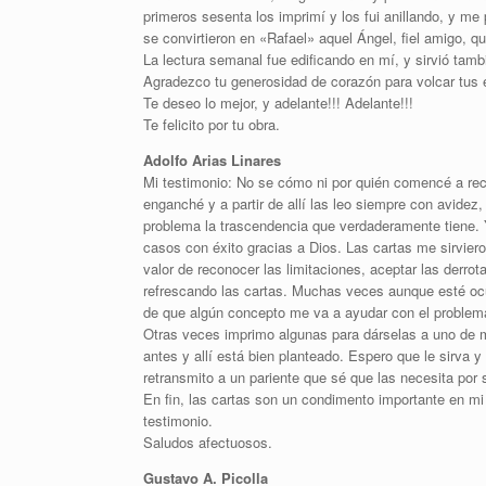
primeros sesenta los imprimí y los fui anillando, y m
se convirtieron en «Rafael» aquel Ángel, fiel amigo, qu
La lectura semanal fue edificando en mí, y sirvió tam
Agradezco tu generosidad de corazón para volcar tus 
Te deseo lo mejor, y adelante!!! Adelante!!!
Te felicito por tu obra.
Adolfo Arias Linares
Mi testimonio: No se cómo ni por quién comencé a recibi
enganché y a partir de allí las leo siempre con avide
problema la trascendencia que verdaderamente tiene. 
casos con éxito gracias a Dios. Las cartas me sirvieron
valor de reconocer las limitaciones, aceptar las derro
refrescando las cartas. Muchas veces aunque esté ocu
de que algún concepto me va a ayudar con el proble
Otras veces imprimo algunas para dárselas a uno de mi
antes y allí está bien planteado. Espero que le sirva 
retransmito a un pariente que sé que las necesita por 
En fin, las cartas son un condimento importante en m
testimonio.
Saludos afectuosos.
Gustavo A. Picolla