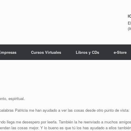
I
E
(
Empresas
Cursos Virtuales
Libros y CDs
e-Store
to, espiritual.
labras Patricia me han ayudado a ver las cosas desde otro punto de vista:
ando llega me desespero por leerla. También la he reenviado a muchos amigo
ndan las cosas mejor. Y lo bueno es que tú los has ayudado a ellos también