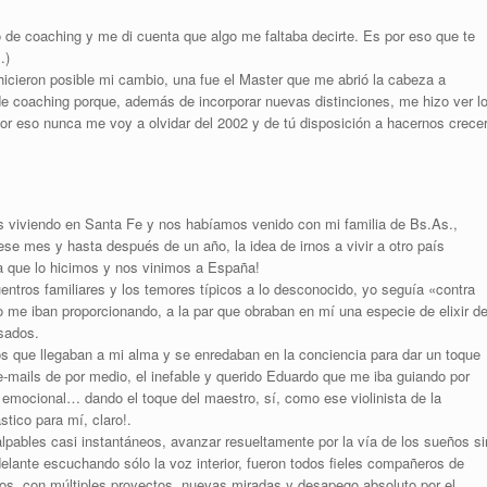
 de coaching y me di cuenta que algo me faltaba decirte. Es por eso que te
…)
cieron posible mi cambio, una fue el Master que me abrió la cabeza a
de coaching porque, además de incorporar nuevas distinciones, me hizo ver l
 Por eso nunca me voy a olvidar del 2002 y de tú disposición a hacernos crecer
s viviendo en Santa Fe y nos habíamos venido con mi familia de Bs.As.,
se mes y hasta después de un año, la idea de irnos a vivir a otro país
 que lo hicimos y nos vinimos a España!
ntros familiares y los temores típicos a lo desconocido, yo seguía «contra
 me iban proporcionando, a la par que obraban en mí una especie de elixir d
sados.
s que llegaban a mi alma y se enredaban en la conciencia para dar un toque
, e-mails de por medio, el inefable y querido Eduardo que me iba guiando por
emocional… dando el toque del maestro, sí, como ese violinista de la
tico para mí, claro!.
pables casi instantáneos, avanzar resueltamente por la vía de los sueños si
delante escuchando sólo la voz interior, fueron todos fieles compañeros de
amos, con múltiples proyectos, nuevas miradas y desapego absoluto por el