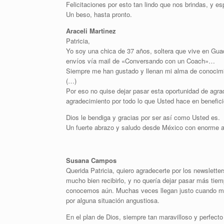
Felicitaciones por esto tan lindo que nos brindas, y e
Un beso, hasta pronto.
Araceli Martinez
Patricia,
Yo soy una chica de 37 años, soltera que vive en Gua
envíos vía mail de «Conversando con un Coach»…
Siempre me han gustado y llenan mi alma de conoci
(…)
Por eso no quise dejar pasar esta oportunidad de agra
agradecimiento por todo lo que Usted hace en benefic
Dios le bendiga y gracias por ser así como Usted es.
Un fuerte abrazo y saludo desde México con enorme a
Susana Campos
Querida Patricia, quiero agradecerte por los newslett
mucho bien recibirlo, y no quería dejar pasar más tie
conocemos aún. Muchas veces llegan justo cuando má
por alguna situación angustiosa.
En el plan de Dios, siempre tan maravilloso y perfect