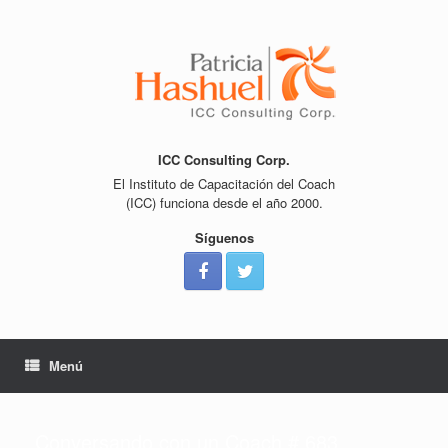
Saltar
al
contenido
ICC Consulting Corp.
El Instituto de Capacitación del Coach
(ICC) funciona desde el año 2000.
Síguenos
Menú
Conversando con un Coach # 683