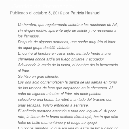
«Sentido de Pertenencia»
Publicado el
octubre 5, 2016
por
Patricia Hashuel
Un hombre, que regularmente asistía a las reuniones de AA,
sin ningún motivo aparente dejó de asistir y no respondía a
los llamados.
Después de algunas semanas, una noche muy fría el líder
de aquel grupo decidió visitarlo.
Encontró al hombre en casa, solo, sentado frente a una
chimenea donde ardía un fuego brillante y acogedor.
Adivinando la razón de la visita, el hombre dio la bienvenida
al líder.
Se hizo un gran silencio.
Los dos sólo contemplaban la danza de las llamas en torno
de los troncos de leña que crepitaban en la chimenea. Al
cabo de algunos minutos el líder, sin decir palabra
seleccionó una brasa. La retiró a un lado del brasero con
unas tenazas. Volvió entonces a sentarse.
El anfitrión prestaba atención a todo con inquietud. Al poco
rato, la llama de la brasa solitaria disminuyó, hasta que sólo
hubo un brillo momentáneo y el fuego se apagó.
En pocos minutos, lo que era una muestra de luz y calor, no