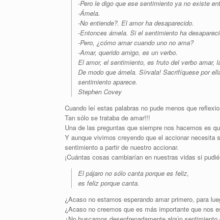
-Pero le digo que ese sentimiento ya no existe en
-Ámela.
-No entiende?. El amor ha desaparecido.
-Entonces ámela. Si el sentimiento ha desaparec
-Pero, ¿cómo amar cuando uno no ama?
-Amar, querido amigo, es un verbo.
El amor, el sentimiento, es fruto del verbo amar, l
De modo que ámela. Sírvala! Sacrifíquese por ell
sentimiento aparece.
Stephen Covey
Cuando leí estas palabras no pude menos que reflexi
Tan sólo se trataba de amar!!!
Una de las preguntas que siempre nos hacemos es que 
Y aunque vivimos creyendo que el accionar necesita s
sentimiento a partir de nuestro accionar.
¡Cuántas cosas cambiarían en nuestras vidas si pudi
El pájaro no sólo canta porque es feliz,
es feliz porque canta.
¿Acaso no estamos esperando amar primero, para lu
¿Acaso no creemos que es más importante que nos es
¿No buscamos desenfrenadamente algún sentimiento q