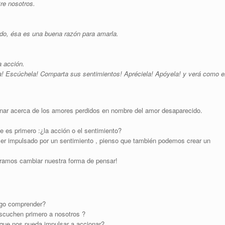
tre nosotros.
ido, ésa es una buena razón para amarla.
a acción.
a! Escúchela! Comparta sus sentimientos! Apréciela! Apóyela! y verá como e
onar acerca de los amores perdidos en nombre del amor desaparecido.
es primero :¿la acción o el sentimiento?
er impulsado por un sentimiento , pienso que también podemos crear un
éramos cambiar nuestra forma de pensar!
ego comprender?
cuchen primero a nosotros ?
ue nos pueda impulsar a accionar?