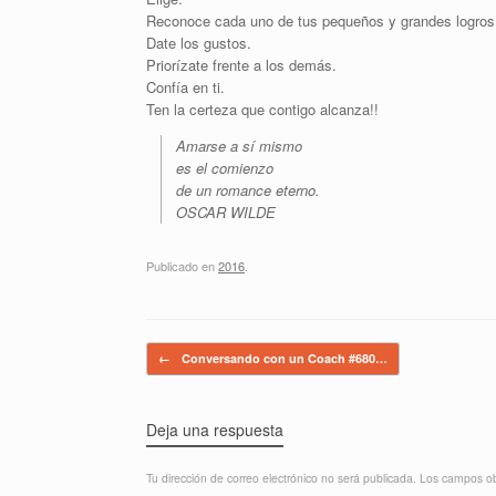
Reconoce cada uno de tus pequeños y grandes logros
Date los gustos.
Priorízate frente a los demás.
Confía en ti.
Ten la certeza que contigo alcanza!!
Amarse a sí mismo
es el comienzo
de un romance eterno.
OSCAR WILDE
Publicado en
2016
.
Navegador de artículos
←
Conversando con un Coach #680…
Deja una respuesta
Tu dirección de correo electrónico no será publicada.
Los campos ob