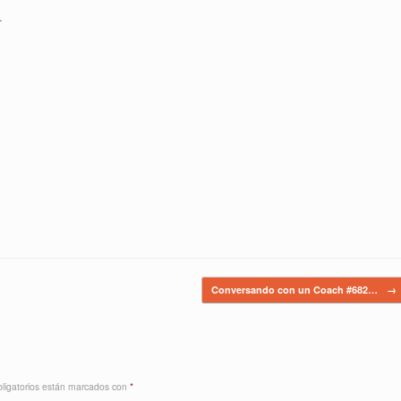
.
Conversando con un Coach #682…
→
ligatorios están marcados con
*