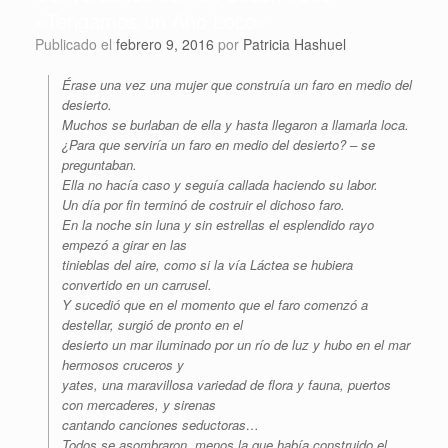
«Tengamos un Año Loco»
Publicado el
febrero 9, 2016
por
Patricia Hashuel
Érase una vez una mujer que construía un faro en medio del
desierto.
Muchos se burlaban de ella y hasta llegaron a llamarla loca.
¿Para que serviría un faro en medio del desierto? – se
preguntaban.
Ella no hacía caso y seguía callada haciendo su labor.
Un día por fin terminó de costruir el dichoso faro.
En la noche sin luna y sin estrellas el esplendido rayo
empezó a girar en las
tinieblas del aire, como si la vía Láctea se hubiera
convertido en un carrusel.
Y sucedió que en el momento que el faro comenzó a
destellar, surgió de pronto en el
desierto un mar iluminado por un río de luz y hubo en el mar
hermosos cruceros y
yates, una maravillosa variedad de flora y fauna, puertos
con mercaderes, y sirenas
cantando canciones seductoras…
Todos se asombraron, menos la que había construido el