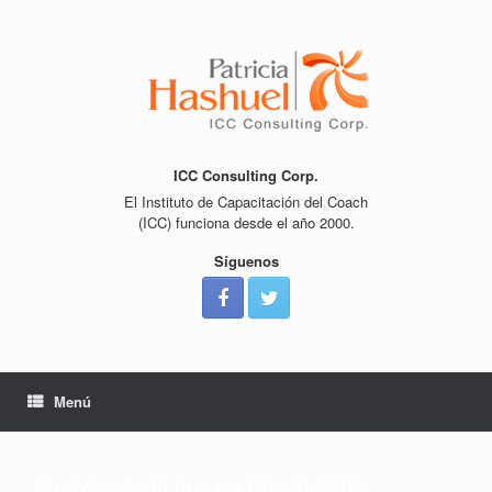
Saltar
al
contenido
ICC Consulting Corp.
El Instituto de Capacitación del Coach
(ICC) funciona desde el año 2000.
Síguenos
Menú
Conversando con un Coach #665