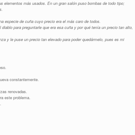
sus elementos más usados. En un gran salón puso bombas de todo tipo;
s.
na especie de cuña cuyo precio era el más caro de todos.
 diablo para preguntarle que era esa cuña y por qué tenía un precio tan alto,
nza y le puse un precio tan elevado para poder quedármelo, pues es mi
eso.
enueva constantemente.
rzas renovadas.
ara este problema.
.