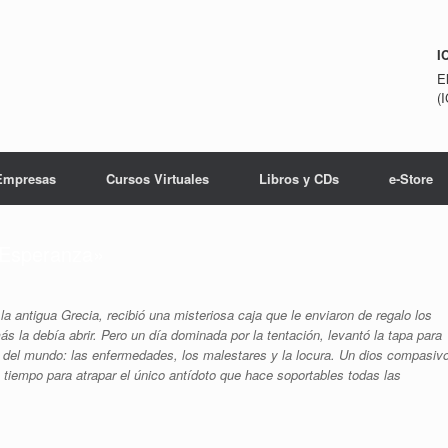
I
E
(
Empresas
Cursos Virtuales
Libros y CDs
e-Store
«Esperanza»
a antigua Grecia, recibió una misteriosa caja que le enviaron de regalo los
ás la debía abrir. Pero un día dominada por la tentación, levantó la tapa para
es del mundo: las enfermedades, los malestares y la locura. Un dios compasiv
 a tiempo para atrapar el único antídoto que hace soportables todas las