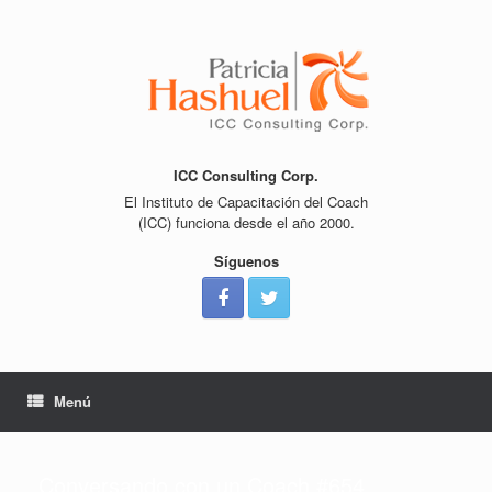
Saltar
al
contenido
ICC Consulting Corp.
El Instituto de Capacitación del Coach
(ICC) funciona desde el año 2000.
Síguenos
Menú
Conversando con un Coach #654