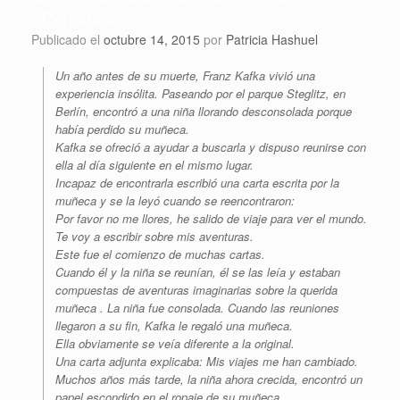
«Pérdidas»
Publicado el
octubre 14, 2015
por
Patricia Hashuel
Un año antes de su muerte, Franz Kafka vivió una
experiencia insólita. Paseando por el parque Steglitz, en
Berlín, encontró a una niña llorando desconsolada porque
había perdido su muñeca.
Kafka se ofreció a ayudar a buscarla y dispuso reunirse con
ella al día siguiente en el mismo lugar.
Incapaz de encontrarla escribió una carta escrita por la
muñeca y se la leyó cuando se reencontraron:
Por favor no me llores, he salido de viaje para ver el mundo.
Te voy a escribir sobre mis aventuras.
Este fue el comienzo de muchas cartas.
Cuando él y la niña se reunían, él se las leía y estaban
compuestas de aventuras imaginarias sobre la querida
muñeca . La niña fue consolada. Cuando las reuniones
llegaron a su fin, Kafka le regaló una muñeca.
Ella obviamente se veía diferente a la original.
Una carta adjunta explicaba: Mis viajes me han cambiado.
Muchos años más tarde, la niña ahora crecida, encontró un
papel escondido en el ropaje de su muñeca.