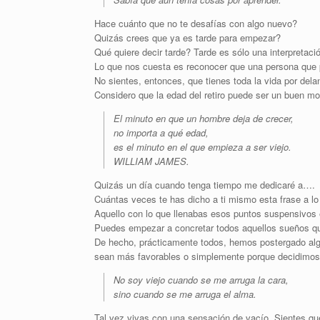
Hace cuánto que no te desafías con algo nuevo?
Quizás crees que ya es tarde para empezar?
Qué quiere decir tarde? Tarde es sólo una interpretac
Lo que nos cuesta es reconocer que una persona que p
No sientes, entonces, que tienes toda la vida por dela
Considero que la edad del retiro puede ser un buen 
El minuto en que un hombre deja de crecer,
no importa a qué edad,
es el minuto en el que empieza a ser viejo.
WILLIAM JAMES.
Quizás un día cuando tenga tiempo me dedicaré a….
Cuántas veces te has dicho a ti mismo esta frase a lo 
Aquello con lo que llenabas esos puntos suspensivos 
Puedes empezar a concretar todos aquellos sueños qu
De hecho, prácticamente todos, hemos postergado alg
sean más favorables o simplemente porque decidimos p
No soy viejo cuando se me arruga la cara,
sino cuando se me arruga el alma.
Tal vez vivas con una sensación de vacío. Sientes que 