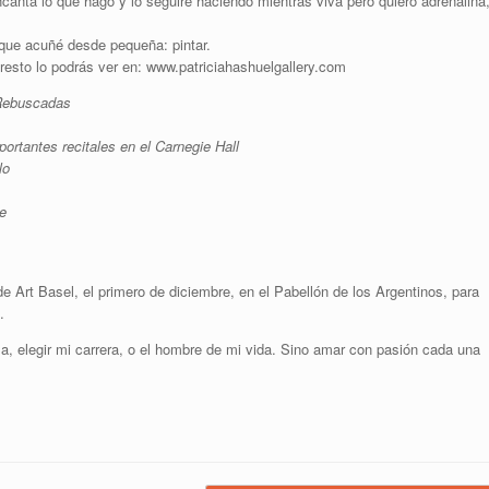
nta lo que hago y lo seguiré haciendo mientras viva pero quiero adrenalina
 que acuñé desde pequeña: pintar.
resto lo podrás ver en: www.patriciahashuelgallery.com
 Rebuscadas
ortantes recitales en el Carnegie Hall
lo
e
e Art Basel, el primero de diciembre, en el Pabellón de los Argentinos, para
.
a, elegir mi carrera, o el hombre de mi vida. Sino amar con pasión cada una