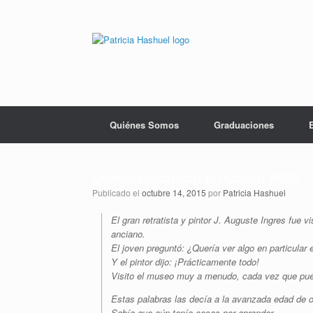
Saltar
al
contenido
Quiénes Somos
Graduaciones
Conversando con un Coach #652 «
Publicado el
octubre 14, 2015
por
Patricia Hashuel
El gran retratista y pintor J. Auguste Ingres fue 
anciano.
El joven preguntó: ¿Quería ver algo en particular
Y el pintor dijo: ¡Prácticamente todo!
Visito el museo muy a menudo, cada vez que pued
Estas palabras las decía a la avanzada edad de 
Sabía que aún tenía cosas por aprender.