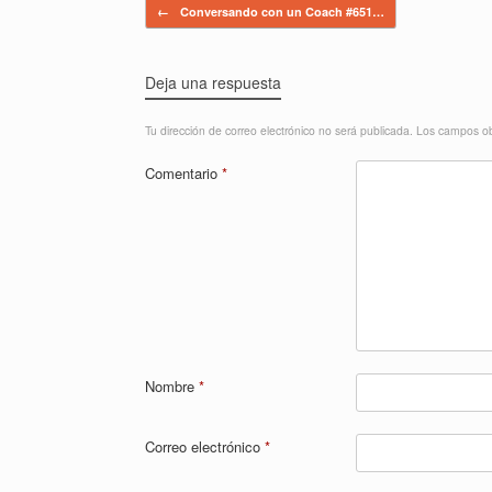
Navegador de artículos
←
Conversando con un Coach #651…
Deja una respuesta
Tu dirección de correo electrónico no será publicada.
Los campos ob
Comentario
*
Nombre
*
Correo electrónico
*