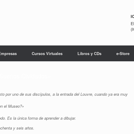
I
E
(
Empresas
Cursos Virtuales
Libros y CDs
e-Store
Sueños Olvidados»
visto por uno de sus discípulos, a la entrada del Louvre, cuando ya era muy
 en el Museo?»
o. Es la única forma de aprender a dibujar.
ochenta y seis años.