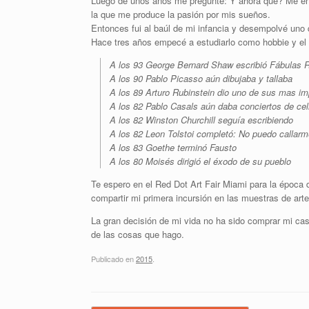
Luego de unos años me pregunté: Y ahora qué? Me enca
la que me produce la pasión por mis sueños.
Entonces fui al baúl de mi infancia y desempolvé uno
Hace tres años empecé a estudiarlo como hobbie y el 
A los 93 George Bernard Shaw escribió Fábulas
A los 90 Pablo Picasso aún dibujaba y tallaba
A los 89 Arturo Rubinstein dio uno de sus mas imp
A los 82 Pablo Casals aún daba conciertos de cel
A los 82 Winston Churchill seguía escribiendo
A los 82 Leon Tolstoi completó: No puedo callarm
A los 83 Goethe terminó Fausto
A los 80 Moisés dirigió el éxodo de su pueblo
Te espero en el Red Dot Art Fair Miami para la época d
compartir mi primera incursión en las muestras de arte
La gran decisión de mi vida no ha sido comprar mi cas
de las cosas que hago.
Publicado en
2015
.