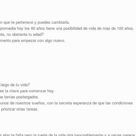
ión que te pertenece y puedes cambiarla.
romedia hoy los 60 años tiene una posibilidad de vida de mas de 100 años.
nte, no obstante tu edad?
momento para empezar con algo nuevo.
largo de tu vida?
es la clave para comenzar hoy.
e tenías postergados.
unos de nuestros sueños, con la secreta esperanza de que las condiciones
riorizar otras tareas.
algo te falta pero la rueda de la vida gira inexorablemente y a veces parece