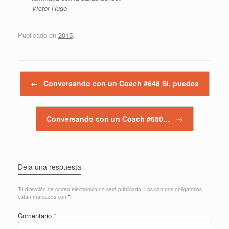
Víctor Hugo
Publicado en
2015
.
Navegador de artículos
←
Conversando con un Coach #648 Si, puedes
Conversando con un Coach #650…
→
Deja una respuesta
Tu dirección de correo electrónico no será publicada.
Los campos obligatorios
están marcados con
*
Comentario
*