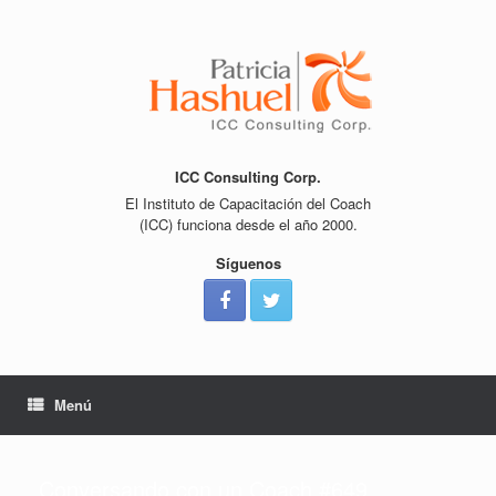
Saltar
al
contenido
ICC Consulting Corp.
El Instituto de Capacitación del Coach
(ICC) funciona desde el año 2000.
Síguenos
Menú
Conversando con un Coach #649