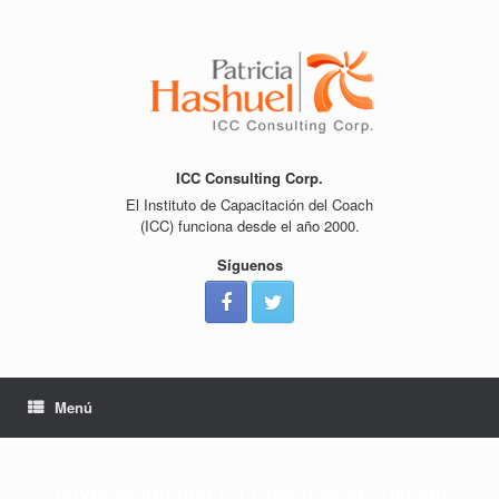
Saltar
al
contenido
ICC Consulting Corp.
El Instituto de Capacitación del Coach
(ICC) funciona desde el año 2000.
Síguenos
Menú
Conversando con un Coach #646 «Ikigai»