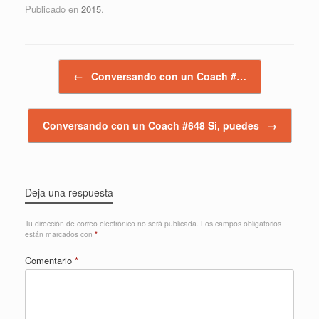
Publicado en
2015
.
Navegador de artículos
←
Conversando con un Coach #…
Conversando con un Coach #648 Si, puedes
→
Deja una respuesta
Tu dirección de correo electrónico no será publicada.
Los campos obligatorios
están marcados con
*
Comentario
*