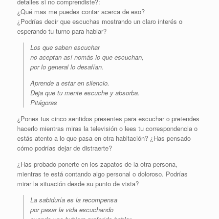
detalles si no comprendiste?:
¿Qué mas me puedes contar acerca de eso?
¿Podrías decir que escuchas mostrando un claro interés o
esperando tu turno para hablar?
Los que saben escuchar
no aceptan así nomás lo que escuchan,
por lo general lo desafían.
Aprende a estar en silencio.
Deja que tu mente escuche y absorba.
Pitágoras
¿Pones tus cinco sentidos presentes para escuchar o pretendes
hacerlo mientras miras la televisión o lees tu correspondencia o
estás atento a lo que pasa en otra habitación? ¿Has pensado
cómo podrías dejar de distraerte?
¿Has probado ponerte en los zapatos de la otra persona,
mientras te está contando algo personal o doloroso. Podrías
mirar la situación desde su punto de vista?
La sabiduría es la recompensa
por pasar la vida escuchando