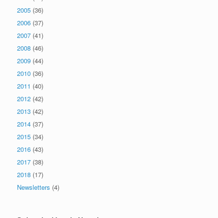
2005
(36)
2006
(37)
2007
(41)
2008
(46)
2009
(44)
2010
(36)
2011
(40)
2012
(42)
2013
(42)
2014
(37)
2015
(34)
2016
(43)
2017
(38)
2018
(17)
Newsletters
(4)