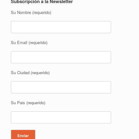
Subscripción a la Newsletter
Su Nombre (requerido)
Su Email (requerido)
Su Ciudad (requerido)
Su Pais (requerido)