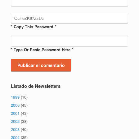
* Copy This Password *
* Type Or Paste Password Here *
Listado de Newsletters
1999
(10)
2000
(45)
2001
(43)
2002
(38)
2003
(40)
2004
(35)