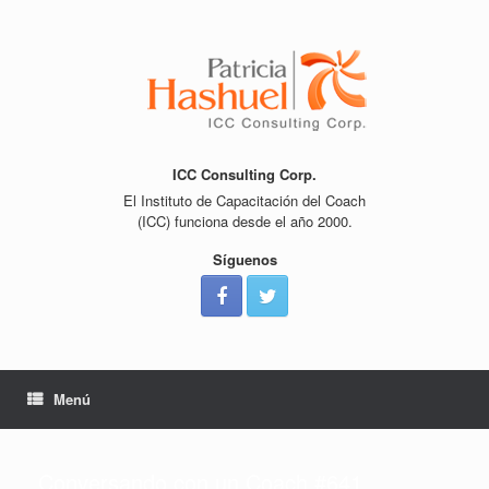
Saltar
al
contenido
ICC Consulting Corp.
El Instituto de Capacitación del Coach
(ICC) funciona desde el año 2000.
Síguenos
Menú
Conversando con un Coach #641