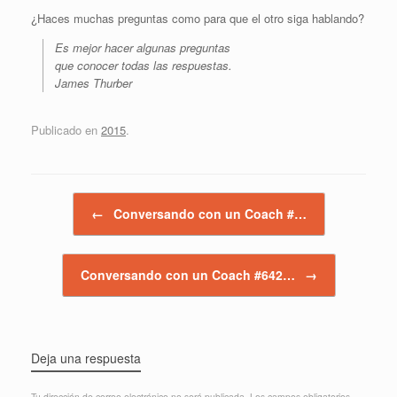
¿Haces muchas preguntas como para que el otro siga hablando?
Es mejor hacer algunas preguntas
que conocer todas las respuestas.
James Thurber
Publicado en
2015
.
Navegador de artículos
←
Conversando con un Coach #…
Conversando con un Coach #642…
→
Deja una respuesta
Tu dirección de correo electrónico no será publicada.
Los campos obligatorios