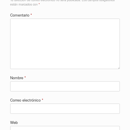
están marcados con
*
Comentario
*
Nombre
*
Correo electrónico
*
Web