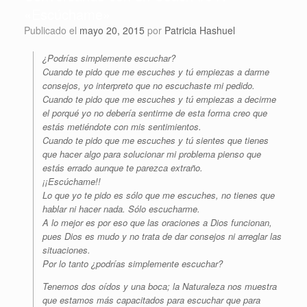
«Escúchame»
Publicado el
mayo 20, 2015
por
Patricia Hashuel
¿Podrías simplemente escuchar?
Cuando te pido que me escuches y tú empiezas a darme
consejos, yo interpreto que no escuchaste mi pedido.
Cuando te pido que me escuches y tú empiezas a decirme
el porqué yo no debería sentirme de esta forma creo que
estás metiéndote con mis sentimientos.
Cuando te pido que me escuches y tú sientes que tienes
que hacer algo para solucionar mi problema pienso que
estás errado aunque te parezca extraño.
¡¡Escúchame!!
Lo que yo te pido es sólo que me escuches, no tienes que
hablar ni hacer nada. Sólo escucharme.
A lo mejor es por eso que las oraciones a Dios funcionan,
pues Dios es mudo y no trata de dar consejos ni arreglar las
situaciones.
Por lo tanto ¿podrías simplemente escuchar?
Tenemos dos oídos y una boca; la Naturaleza nos muestra
que estamos más capacitados para escuchar que para