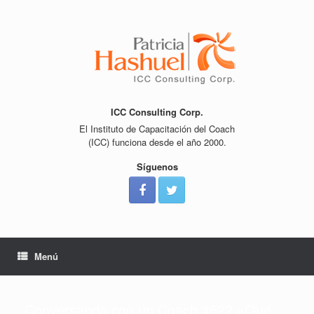
Saltar
al
contenido
ICC Consulting Corp.
El Instituto de Capacitación del Coach
(ICC) funciona desde el año 2000.
Síguenos
Menú
Conversando con un Coach #622 «Qué