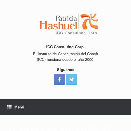
Saltar
al
contenido
ICC Consulting Corp.
El Instituto de Capacitación del Coach
(ICC) funciona desde el año 2000.
Síguenos
Menú
Conversando con un Coach # 725 «El