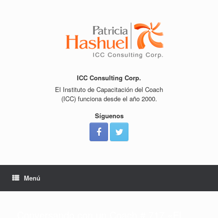
Saltar
al
contenido
ICC Consulting Corp.
El Instituto de Capacitación del Coach
(ICC) funciona desde el año 2000.
Síguenos
Menú
Conversando con un Coach # 717 «El